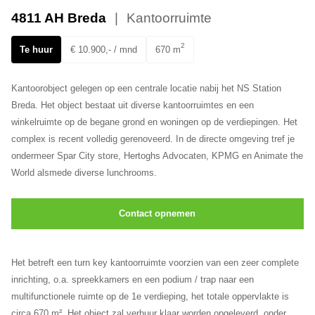
Ons team
4811 AH Breda
Kantoorruimte
2
Te huur
€ 10.900,- / mnd
670 m
Kantoorobject gelegen op een centrale locatie nabij het NS Station
Breda. Het object bestaat uit diverse kantoorruimtes en een
winkelruimte op de begane grond en woningen op de verdiepingen. Het
complex is recent volledig gerenoveerd. In de directe omgeving tref je
ondermeer Spar City store, Hertoghs Advocaten, KPMG en Animate the
World alsmede diverse lunchrooms.
Contact opnemen
Het betreft een turn key kantoorruimte voorzien van een zeer complete
inrichting, o.a. spreekkamers en een podium / trap naar een
multifunctionele ruimte op de 1e verdieping, het totale oppervlakte is
circa 670 m². Het object zal verhuur klaar worden opgeleverd, onder