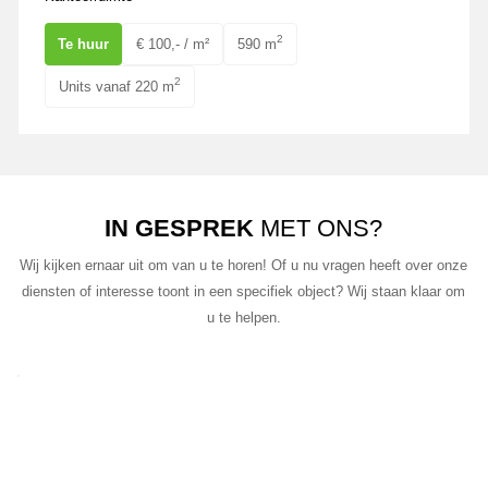
2
Te huur
€ 100,- / m²
590 m
2
Units vanaf 220 m
IN GESPREK
MET ONS?
Wij kijken ernaar uit om van u te horen! Of u nu vragen heeft over onze
diensten of interesse toont in een specifiek object? Wij staan klaar om
u te helpen.