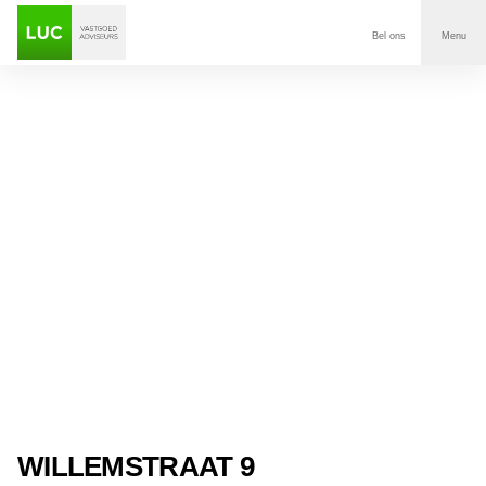
Bel ons
Menu
Aanbod
Diensten
Contact
Voor wie
Over Luc
Onze klanten
Nieuws
WILLEMSTRAAT 9