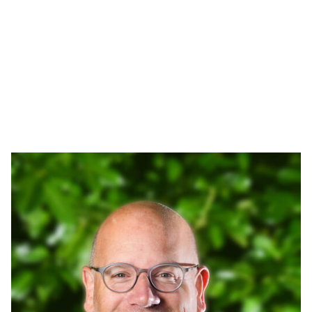
Arthur Lankhuizen
06 551 184 60
arthur@lucvastgoed.nl
Contact opnemen