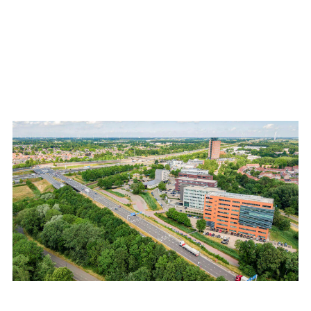
Werkwijze
Hetgeen u van ons ontvangt is een rapport dat voldoet aan de
vereisten van NRVT en RICS. Het rapport wordt ondertekend door 2
taxateurs en in PDF-formaat aangeleverd.
En wilt u inzicht in de potentie en/of waarde van uw vastgoed of heeft
u een taxatie nodig voor bijvoorbeeld de jaarrekening, financiering, aan-
of verkoop of fiscale vraagstukken?