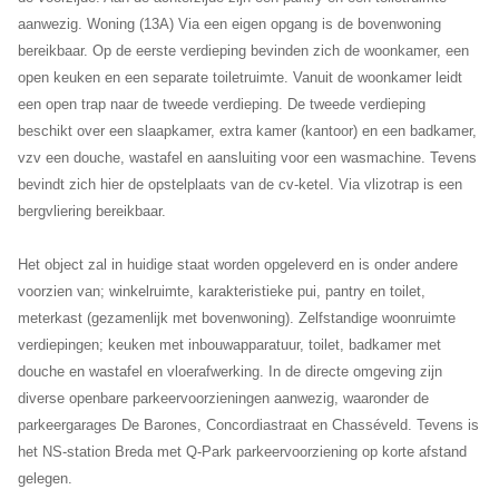
aanwezig. Woning (13A) Via een eigen opgang is de bovenwoning
bereikbaar. Op de eerste verdieping bevinden zich de woonkamer, een
open keuken en een separate toiletruimte. Vanuit de woonkamer leidt
een open trap naar de tweede verdieping. De tweede verdieping
beschikt over een slaapkamer, extra kamer (kantoor) en een badkamer,
vzv een douche, wastafel en aansluiting voor een wasmachine. Tevens
bevindt zich hier de opstelplaats van de cv-ketel. Via vlizotrap is een
bergvliering bereikbaar.
Het object zal in huidige staat worden opgeleverd en is onder andere
voorzien van; winkelruimte, karakteristieke pui, pantry en toilet,
meterkast (gezamenlijk met bovenwoning). Zelfstandige woonruimte
verdiepingen; keuken met inbouwapparatuur, toilet, badkamer met
douche en wastafel en vloerafwerking. In de directe omgeving zijn
diverse openbare parkeervoorzieningen aanwezig, waaronder de
parkeergarages De Barones, Concordiastraat en Chasséveld. Tevens is
het NS-station Breda met Q-Park parkeervoorziening op korte afstand
gelegen.