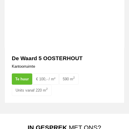
De Waard 5 OOSTERHOUT
Kantoorruimte
2
Te huur
€ 100,- / m²
590 m
2
Units vanaf 220 m
IN GESPREK
MET ONS?