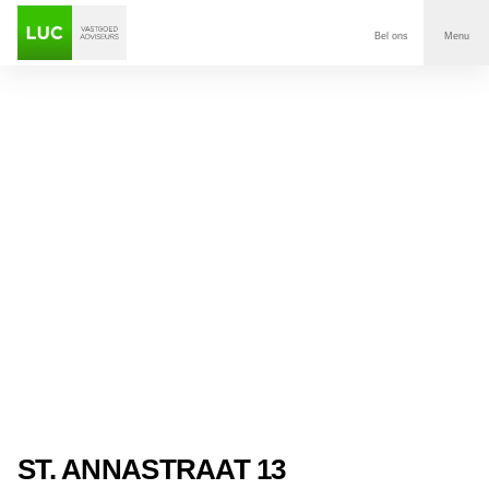
Bel ons
Menu
Aanbod
Diensten
Contact
Voor wie
Over Luc
Onze klanten
Nieuws
ST. ANNASTRAAT 13