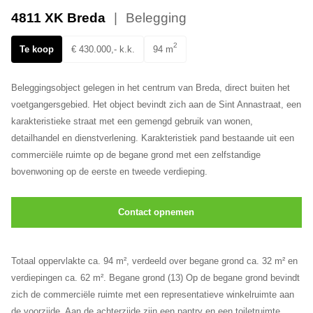
Ons team
4811 XK Breda
Belegging
2
Te koop
€ 430.000,- k.k.
94 m
Beleggingsobject gelegen in het centrum van Breda, direct buiten het
voetgangersgebied. Het object bevindt zich aan de Sint Annastraat, een
karakteristieke straat met een gemengd gebruik van wonen,
detailhandel en dienstverlening. Karakteristiek pand bestaande uit een
commerciële ruimte op de begane grond met een zelfstandige
bovenwoning op de eerste en tweede verdieping.
Contact opnemen
Totaal oppervlakte ca. 94 m², verdeeld over begane grond ca. 32 m² en
verdiepingen ca. 62 m². Begane grond (13) Op de begane grond bevindt
zich de commerciële ruimte met een representatieve winkelruimte aan
de voorzijde. Aan de achterzijde zijn een pantry en een toiletruimte