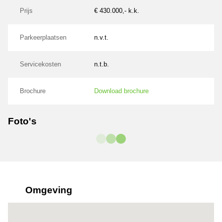
Prijs
€ 430.000,- k.k.
Parkeerplaatsen
n.v.t.
Servicekosten
n.t.b.
Brochure
Download brochure
Foto's
Omgeving