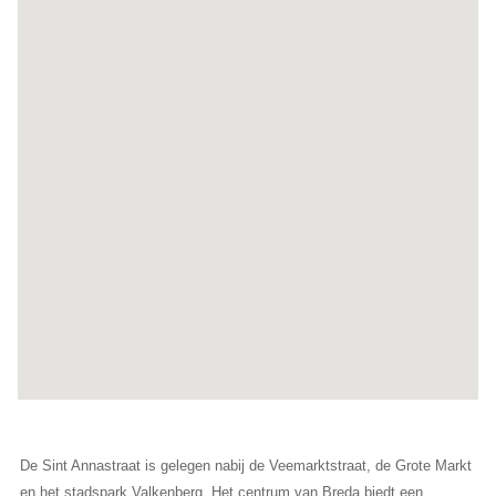
De Sint Annastraat is gelegen nabij de Veemarktstraat, de Grote Markt
en het stadspark Valkenberg. Het centrum van Breda biedt een