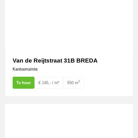
Van de Reijtstraat 31B BREDA
Kantoorruimte
2
Te huur
€ 145,- / m²
550 m
De Waard 5 OOSTERHOUT