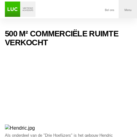
Bel ons
Menu
Aanbod
500 M² COMMERCIËLE RUIMTE
VERKOCHT
Diensten
Contact
Voor wie
Over Luc
Onze klanten
Nieuws
Als onderdeel van de "Drie Hoefijzers" is het gebouw Hendric