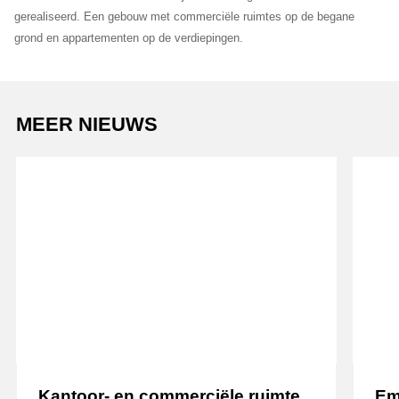
Ons team
gerealiseerd. Een gebouw met commerciële ruimtes op de begane
grond en appartementen op de verdiepingen.
MEER NIEUWS
Lees verder
Lees v
Kantoor- en commerciële ruimte
Em