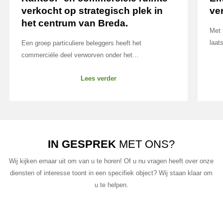
verkocht op strategisch plek in
ve
het centrum van Breda.
Met 
laat
Een groep particuliere beleggers heeft het
kant
commerciële deel verworven onder het
Hier
woningcomplex aan de Markendaalseweg 48–60 in
Lees verder
volledig v
Breda. Het betreft in totaal circa 3.000 m² kantoor- en
stra
commerciële ruimte, verdeeld over de begane grond
Emma
en de eerste verdieping.
kern
obje
aant
IN GESPREK
MET ONS?
Valk
Wij kijken ernaar uit om van u te horen! Of u nu vragen heeft over onze
gere
diensten of interesse toont in een specifiek object? Wij staan klaar om
fris
u te helpen.
A.