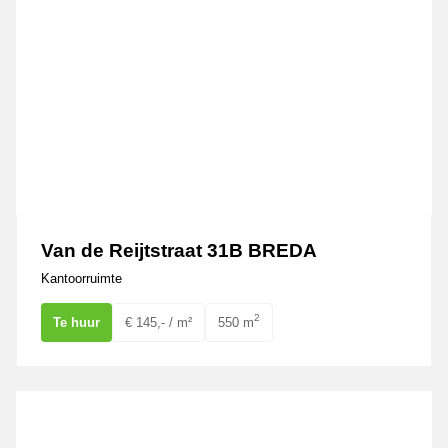
Van de Reijtstraat 31B BREDA
Kantoorruimte
2
Te huur
€ 145,- / m²
550 m
De Waard 5 OOSTERHOUT