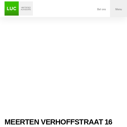
Bel ons
Menu
Aanbod
Diensten
Contact
Voor wie
Over Luc
Onze klanten
Nieuws
MEERTEN VERHOFFSTRAAT 16