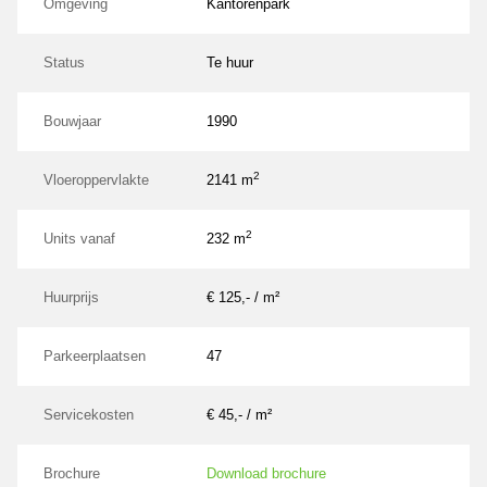
Omgeving
Kantorenpark
Status
Te huur
Bouwjaar
1990
2
Vloeroppervlakte
2141 m
2
Units vanaf
232 m
Huurprijs
€ 125,- / m²
Parkeerplaatsen
47
Servicekosten
€ 45,- / m²
Brochure
Download brochure