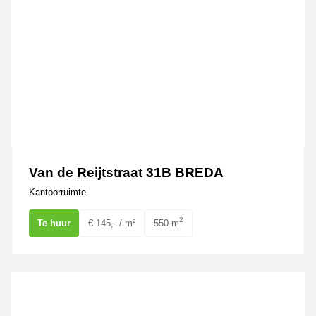
Van de Reijtstraat 31B BREDA
Kantoorruimte
2
Te huur
€ 145,- / m²
550 m
De Waard 5 OOSTERHOUT