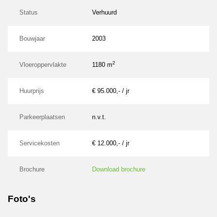
Status
Verhuurd
Bouwjaar
2003
2
Vloeroppervlakte
1180 m
Huurprijs
€ 95.000,- / jr
Parkeerplaatsen
n.v.t.
Servicekosten
€ 12.000,- / jr
Brochure
Download brochure
Foto's