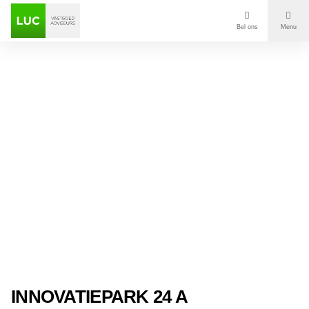
Bel ons
Menu
Aanbod
Diensten
Contact
Voor wie
Over Luc
Onze klanten
Nieuws
INNOVATIEPARK 24 A