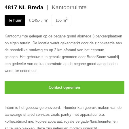
Ons team
4817 NL Breda
Kantoorruimte
2
Te huur
€ 145,- / m²
165 m
Kantoorruimte gelegen op de begane grond alsmede 3 parkeerplaatsen
op eigen terrein. De locatie wordt gekenmerkt door de zichtwaarde aan
de noordelijke rondweg en op 2 km afstand van het centrum
gelegen. Het gebouw is in gebruik genomen door BreedSaam waarbij
een gedeelte van de kantoorruimte op de begane grond aangeboden
wordt ter onderhuur.
Contact opnemen
Intern is het gebouw gerenoveerd. Huurder kan gebruik maken van de
aanwezige shared services zoals pantry met apparatuur o.a.
koffiezetmachine, kopieerapparaat, royale vergader/lunchruimten en
stilte werkplekken, deze zijn netjes en modern ingericht.