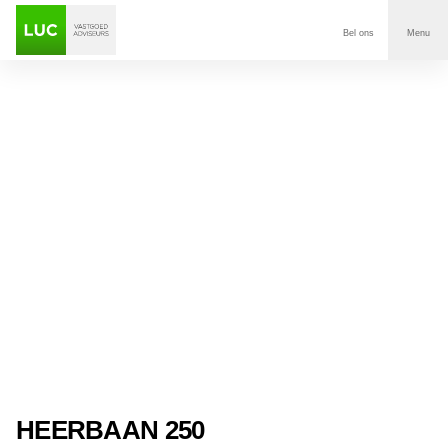
Bel ons
Menu
Aanbod
Diensten
Contact
Voor wie
Over Luc
Onze klanten
Nieuws
HEERBAAN 250