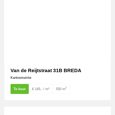
Van de Reijtstraat 31B BREDA
Kantoorruimte
2
Te huur
€ 145,- / m²
550 m
De Waard 5 OOSTERHOUT