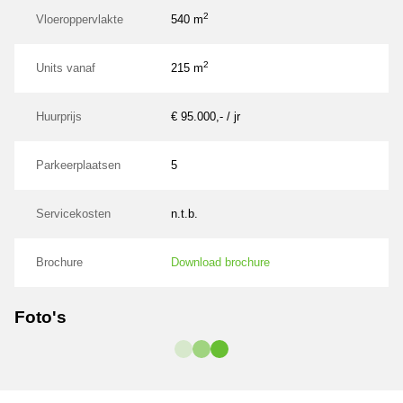
2
Vloeroppervlakte
540 m
2
Units vanaf
215 m
Huurprijs
€ 95.000,- / jr
Parkeerplaatsen
5
Servicekosten
n.t.b.
Brochure
Download brochure
Foto's