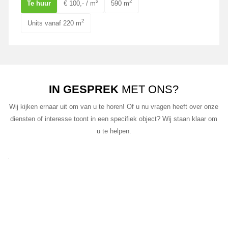
2
Te huur
€ 100,- / m²
590 m
2
Units vanaf 220 m
IN GESPREK
MET ONS?
Wij kijken ernaar uit om van u te horen! Of u nu vragen heeft over onze
diensten of interesse toont in een specifiek object? Wij staan klaar om
u te helpen.