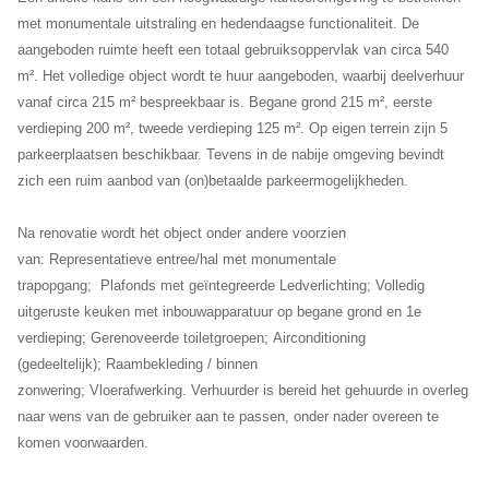
met monumentale uitstraling en hedendaagse functionaliteit. De
aangeboden ruimte heeft een totaal gebruiksoppervlak van circa 540
m². Het volledige object wordt te huur aangeboden, waarbij deelverhuur
vanaf circa 215 m² bespreekbaar is. Begane grond 215 m², eerste
verdieping 200 m², tweede verdieping 125 m². Op eigen terrein zijn 5
parkeerplaatsen beschikbaar. Tevens in de nabije omgeving bevindt
zich een ruim aanbod van (on)betaalde parkeermogelijkheden.
Na renovatie wordt het object onder andere voorzien
van: Representatieve entree/hal met monumentale
trapopgang; Plafonds met geïntegreerde Ledverlichting; Volledig
uitgeruste keuken met inbouwapparatuur op begane grond en 1e
verdieping; Gerenoveerde toiletgroepen; Airconditioning
(gedeeltelijk); Raambekleding / binnen
zonwering; Vloerafwerking. Verhuurder is bereid het gehuurde in overleg
naar wens van de gebruiker aan te passen, onder nader overeen te
komen voorwaarden.