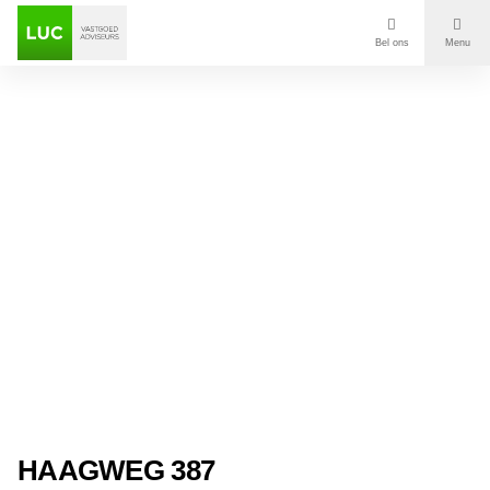
Bel ons
Menu
Aanbod
Diensten
Contact
Voor wie
Over Luc
Onze klanten
Nieuws
HAAGWEG 387