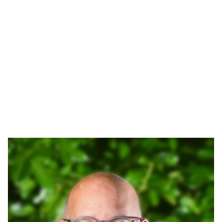
Arthur Lankhuizen
06 551 184 60
arthur@lucvastgoed.nl