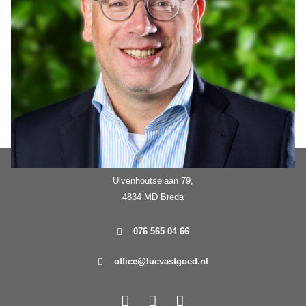
Contact opnemen
Ulvenhoutselaan 79,
4834 MD Breda
076 565 04 66
office@lucvastgoed.nl