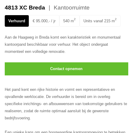
Ons team
4813 XC Breda
Kantoorruimte
2
2
Verhuurd
€ 95.000,- / jr
540 m
Units vanaf 215 m
Aan de Haagweg in Breda komt een karakteristiek en monumentaal
kantoorpand beschikbaar voor verhuur. Het object ondergaat
momenteel een volledige renovatie.
Contact opnemen
Het pand kent een rijke historie en vormt een representatieve en
opvallende werklocatie. De verhuurder is bereid om in overleg
specifieke inrichtings- en afbouwwensen van toekomstige gebruikers te
realiseren, zodat de ruimte optimaal aansluit bij de gewenste
bedrijfsvoering.
Een unieke kans om een hoogwaardige kantooromgeving te betrekken