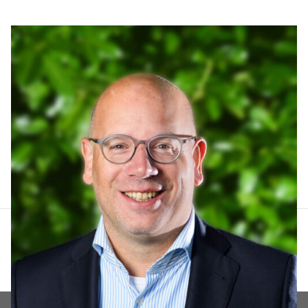
Arthur Lankhuizen
06 551 184 60
arthur@lucvastgoed.nl
Contact opnemen