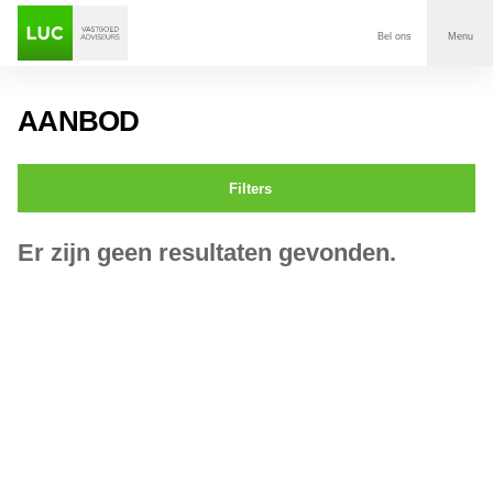
Bel ons
Menu
Aanbod
AANBOD
Diensten
Filters
Contact
Er zijn geen resultaten gevonden.
Voor wie
Over Luc
Onze klanten
Nieuws