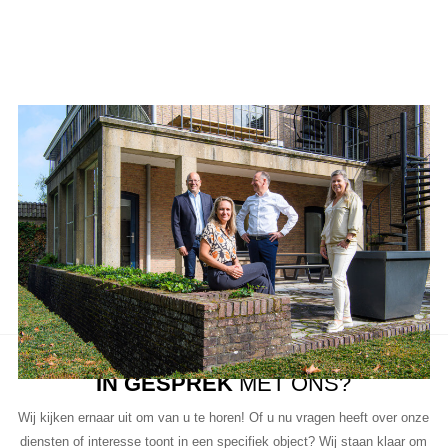
Ons team
Aanbod van LUC
Neem de tijd om onze lijst met beschikbare object te bekijken en
aarzel niet om contact met ons op te nemen als u vragen heeft, meer
informatie wilt of een bezichtiging wil plannen.
Ons team van vastgoedprofessionals staat klaar om u te helpen bij
elke stap van het proces.
IN GESPREK
MET ONS?
Wij kijken ernaar uit om van u te horen! Of u nu vragen heeft over onze
diensten of interesse toont in een specifiek object? Wij staan klaar om