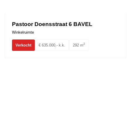
Ons team
Pastoor Doensstraat 6 BAVEL
Winkelruimte
2
Verkocht
€ 635.000,- k.k.
292 m
Dorpstraat 56a,b,c Ulvenhout