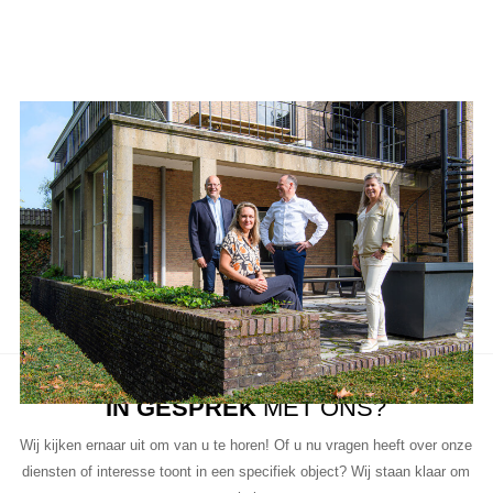
Aanbod van LUC
Neem de tijd om onze lijst met beschikbare object te bekijken en
aarzel niet om contact met ons op te nemen als u vragen heeft, meer
informatie wilt of een bezichtiging wil plannen.
Ons team van vastgoedprofessionals staat klaar om u te helpen bij
elke stap van het proces.
IN GESPREK
MET ONS?
Wij kijken ernaar uit om van u te horen! Of u nu vragen heeft over onze
diensten of interesse toont in een specifiek object? Wij staan klaar om