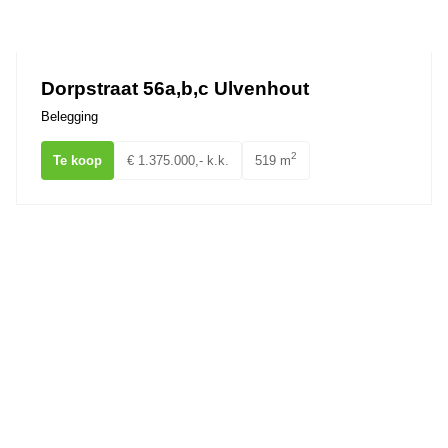
Dorpstraat 56a,b,c Ulvenhout
Belegging
2
Te koop
€ 1.375.000,- k.k.
519 m