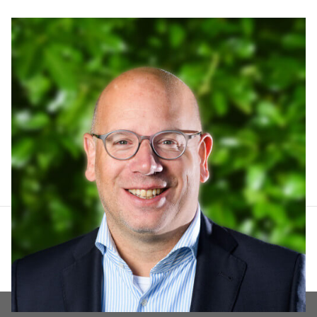
Arthur Lankhuizen
06 551 184 60
arthur@lucvastgoed.nl
Contact opnemen