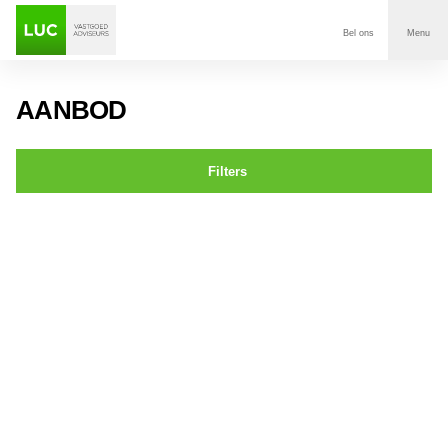
Bel ons
Menu
Aanbod
AANBOD
Diensten
Filters
Contact
Pastoor Doensstraat 6 BAVEL
Voor wie
Over Luc
Onze klanten
Nieuws