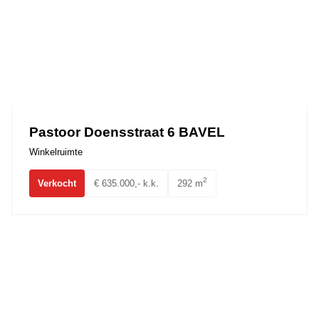
Pastoor Doensstraat 6 BAVEL
Winkelruimte
2
Verkocht
€ 635.000,- k.k.
292 m