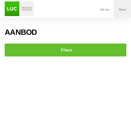
Bel ons
Menu
Aanbod
AANBOD
Diensten
Filters
Contact
De Waard 5 OOSTERHOUT
Voor wie
Over Luc
Onze klanten
Nieuws