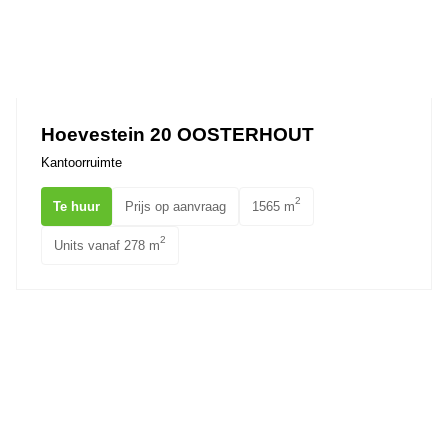
Hoevestein 20 OOSTERHOUT
Kantoorruimte
2
Te huur
Prijs op aanvraag
1565 m
2
Units vanaf 278 m
Innovatiepark 24A OOSTERHOUT