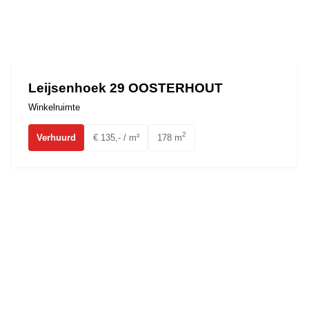
Leijsenhoek 29 OOSTERHOUT
Winkelruimte
2
Verhuurd
€ 135,- / m²
178 m
Hoevestein 20 OOSTERHOUT