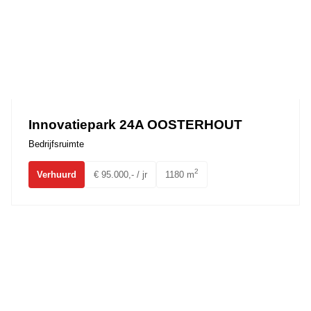
Innovatiepark 24A OOSTERHOUT
Bedrijfsruimte
2
Verhuurd
€ 95.000,- / jr
1180 m
Pastoor Doensstraat 6 BAVEL