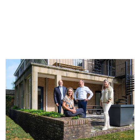
Aanbod van LUC
Neem de tijd om onze lijst met beschikbare object te bekijken en
aarzel niet om contact met ons op te nemen als u vragen heeft, meer
informatie wilt of een bezichtiging wil plannen.
Ons team van vastgoedprofessionals staat klaar om u te helpen bij
elke stap van het proces.