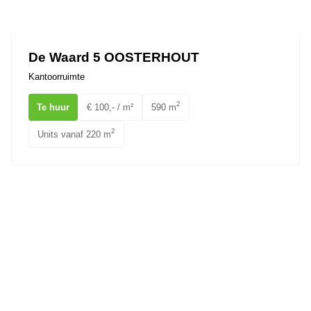
Ons team
De Waard 5 OOSTERHOUT
Kantoorruimte
2
Te huur
€ 100,- / m²
590 m
2
Units vanaf 220 m
Leijsenhoek 29 OOSTERHOUT