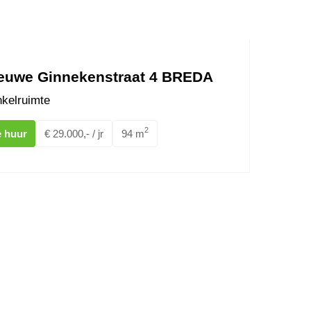
euwe Ginnekenstraat 4 BREDA
kelruimte
2
e huur
€ 29.000,- / jr
94 m
thplein 36 BREDA