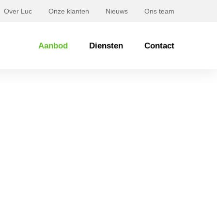
Over Luc
Onze klanten
Nieuws
Ons team
Aanbod
Diensten
Contact
Ginnekenstraat 4 BREDA