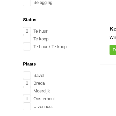
Belegging
Status
Ke
Te huur
Win
Te koop
Te huur / Te koop
T
Plaats
Leijse
Bavel
Breda
Moerdijk
Oosterhout
Ulvenhout