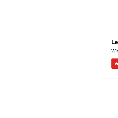
Le
Win
V