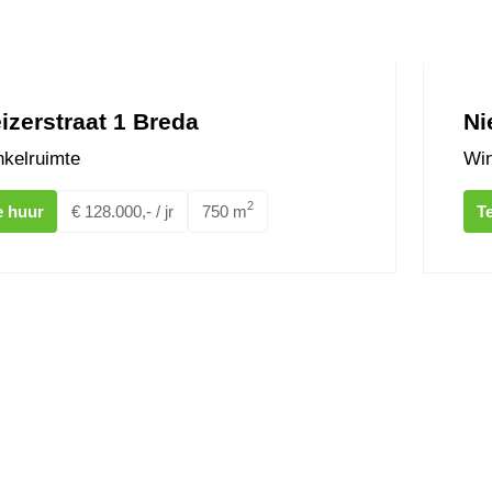
izerstraat 1 Breda
Ni
kelruimte
Win
2
e huur
€ 128.000,- / jr
750 m
T
nhoek 29 OOSTERHOUT
van Coo