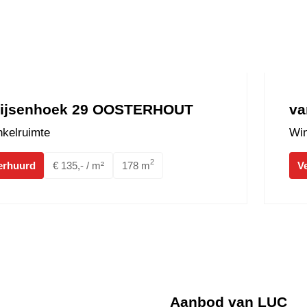
ijsenhoek 29 OOSTERHOUT
va
kelruimte
Win
2
erhuurd
€ 135,- / m²
178 m
V
Aanbod van LUC