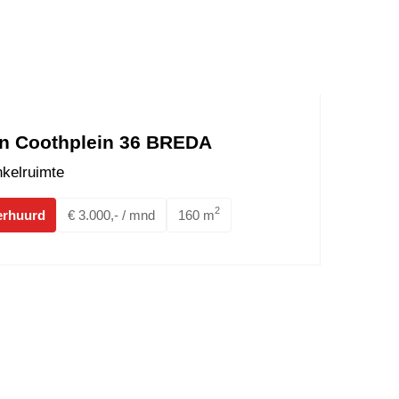
n Coothplein 36 BREDA
kelruimte
2
erhuurd
€ 3.000,- / mnd
160 m