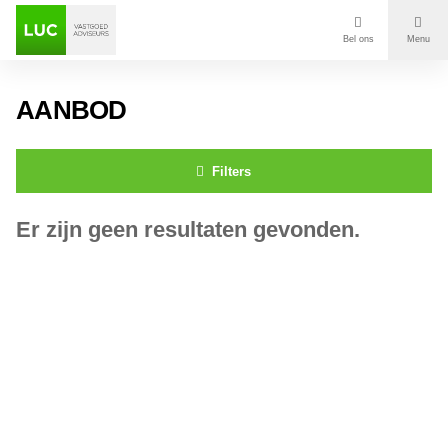
Bel ons
Menu
Aanbod
AANBOD
Diensten
Filters
Contact
Er zijn geen resultaten gevonden.
Voor wie
Over Luc
Onze klanten
Nieuws