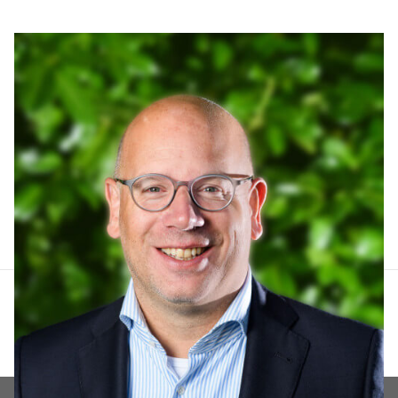
Arthur Lankhuizen
06 551 184 60
arthur@lucvastgoed.nl
Contact opnemen