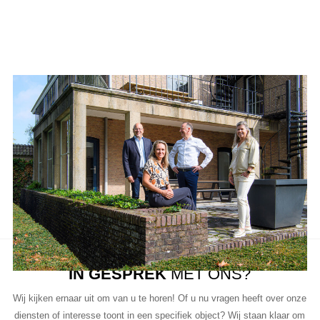
Ons team
Aanbod van LUC
Neem de tijd om onze lijst met beschikbare object te bekijken en
aarzel niet om contact met ons op te nemen als u vragen heeft, meer
informatie wilt of een bezichtiging wil plannen.
Ons team van vastgoedprofessionals staat klaar om u te helpen bij
elke stap van het proces.
IN GESPREK
MET ONS?
Wij kijken ernaar uit om van u te horen! Of u nu vragen heeft over onze
diensten of interesse toont in een specifiek object? Wij staan klaar om