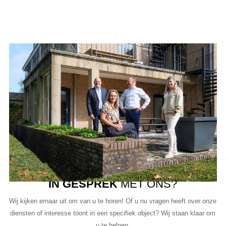
Aanbod van LUC
Neem de tijd om onze lijst met beschikbare object te bekijken en
aarzel niet om contact met ons op te nemen als u vragen heeft, meer
informatie wilt of een bezichtiging wil plannen.
Ons team van vastgoedprofessionals staat klaar om u te helpen bij
elke stap van het proces.
IN GESPREK
MET ONS?
Wij kijken ernaar uit om van u te horen! Of u nu vragen heeft over onze
diensten of interesse toont in een specifiek object? Wij staan klaar om
u te helpen.