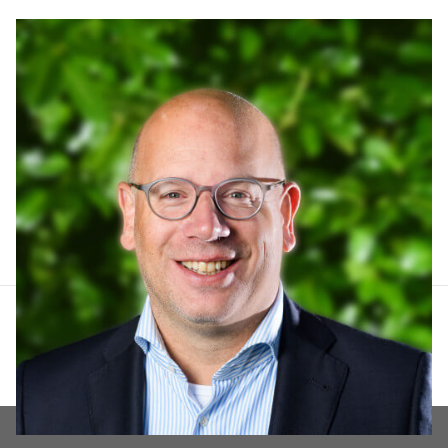
Arthur Lankhuizen
06 551 184 60
arthur@lucvastgoed.nl
Contact opnemen