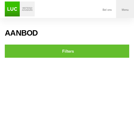
Bel ons
Menu
Aanbod
AANBOD
Diensten
Filters
Contact
Leijsenhoek 29 OOSTERHOUT
Voor wie
Over Luc
Onze klanten
Nieuws