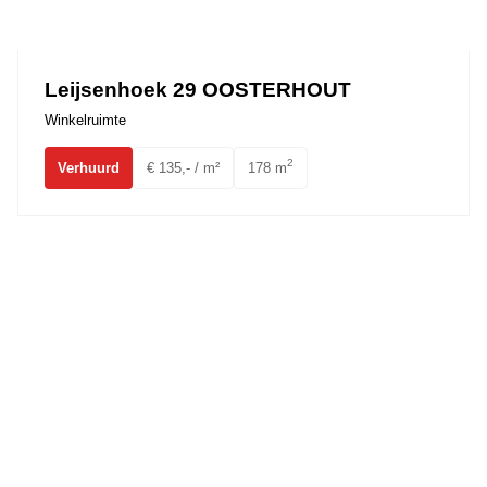
Ons team
Leijsenhoek 29 OOSTERHOUT
Winkelruimte
2
Verhuurd
€ 135,- / m²
178 m