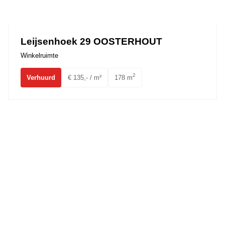
Ons team
Leijsenhoek 29 OOSTERHOUT
Winkelruimte
2
Verhuurd
€ 135,- / m²
178 m
Innovatiepark 24A OOSTERHOUT