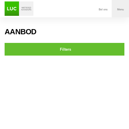
Bel ons
Menu
Aanbod
AANBOD
Diensten
Filters
Contact
Leijsenhoek 29 OOSTERHOUT
Voor wie
Over Luc
Onze klanten
Nieuws