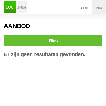
Bel ons
Menu
Aanbod
AANBOD
Diensten
Filters
Contact
Er zijn geen resultaten gevonden.
Voor wie
Over Luc
Onze klanten
Nieuws