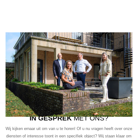
Ons team
Aanbod van LUC
Neem de tijd om onze lijst met beschikbare object te bekijken en
aarzel niet om contact met ons op te nemen als u vragen heeft, meer
informatie wilt of een bezichtiging wil plannen.
Ons team van vastgoedprofessionals staat klaar om u te helpen bij
elke stap van het proces.
IN GESPREK
MET ONS?
Wij kijken ernaar uit om van u te horen! Of u nu vragen heeft over onze
diensten of interesse toont in een specifiek object? Wij staan klaar om