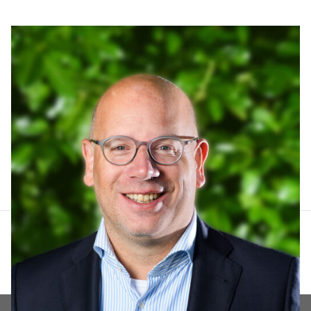
Arthur Lankhuizen
06 551 184 60
arthur@lucvastgoed.nl
Contact opnemen