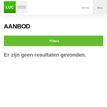
Bel ons
Menu
Aanbod
AANBOD
Diensten
Filters
Contact
Er zijn geen resultaten gevonden.
Voor wie
Over Luc
Onze klanten
Nieuws