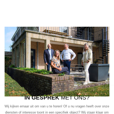
Ons team
Aanbod van LUC
Neem de tijd om onze lijst met beschikbare object te bekijken en
aarzel niet om contact met ons op te nemen als u vragen heeft, meer
informatie wilt of een bezichtiging wil plannen.
Ons team van vastgoedprofessionals staat klaar om u te helpen bij
elke stap van het proces.
IN GESPREK
MET ONS?
Wij kijken ernaar uit om van u te horen! Of u nu vragen heeft over onze
diensten of interesse toont in een specifiek object? Wij staan klaar om