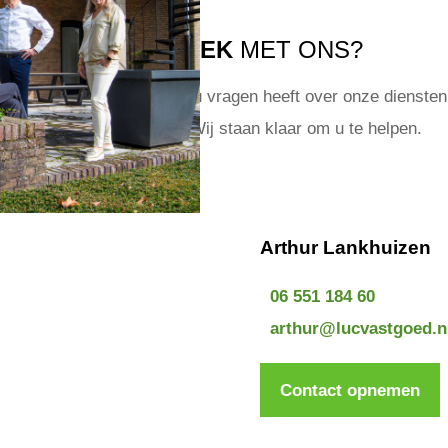
IN GESPREK
MET ONS?
t om van u te horen! Of u nu vragen heeft over onze diensten 
een specifiek object? Wij staan klaar om u te helpen.
Arthur Lankhuizen
06 551 184 60
arthur@lucvastgoed.n
Contact opnemen