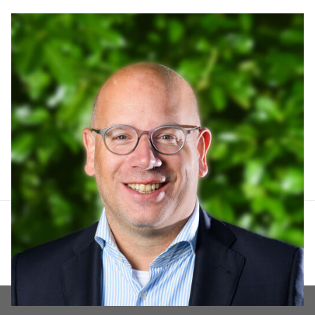
Arthur Lankhuizen
06 551 184 60
arthur@lucvastgoed.nl
Contact opnemen