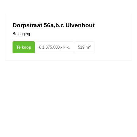
Ons team
Dorpstraat 56a,b,c Ulvenhout
Belegging
2
Te koop
€ 1.375.000,- k.k.
519 m