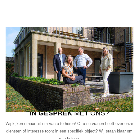
Aanbod van LUC
Neem de tijd om onze lijst met beschikbare object te bekijken en
aarzel niet om contact met ons op te nemen als u vragen heeft, meer
informatie wilt of een bezichtiging wil plannen.
Ons team van vastgoedprofessionals staat klaar om u te helpen bij
elke stap van het proces.
IN GESPREK
MET ONS?
Wij kijken ernaar uit om van u te horen! Of u nu vragen heeft over onze
diensten of interesse toont in een specifiek object? Wij staan klaar om
u te helpen.