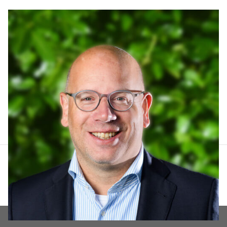
Arthur Lankhuizen
06 551 184 60
arthur@lucvastgoed.nl
Contact opnemen