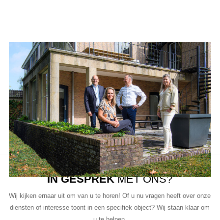
Aanbod van LUC
Neem de tijd om onze lijst met beschikbare object te bekijken en
aarzel niet om contact met ons op te nemen als u vragen heeft, meer
informatie wilt of een bezichtiging wil plannen.
Ons team van vastgoedprofessionals staat klaar om u te helpen bij
elke stap van het proces.
IN GESPREK
MET ONS?
Wij kijken ernaar uit om van u te horen! Of u nu vragen heeft over onze
diensten of interesse toont in een specifiek object? Wij staan klaar om
u te helpen.