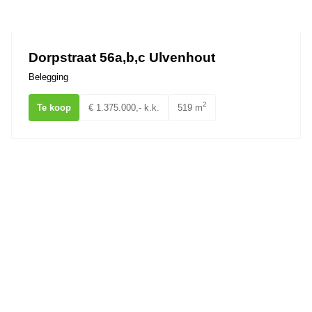
Ons team
Dorpstraat 56a,b,c Ulvenhout
Belegging
2
Te koop
€ 1.375.000,- k.k.
519 m