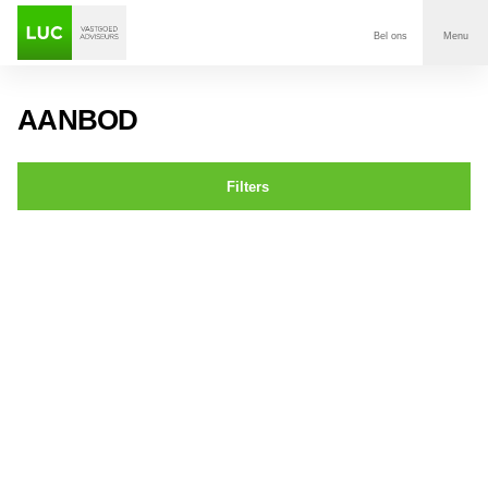
Bel ons
Menu
Aanbod
AANBOD
Diensten
Filters
Contact
Dorpstraat 56a,b,c Ulvenhout
Voor wie
Over Luc
Onze klanten
Nieuws