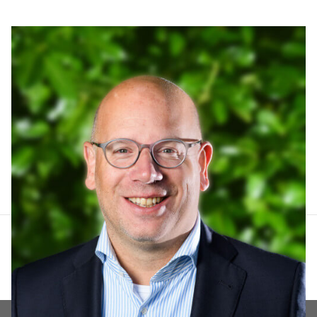
Arthur Lankhuizen
06 551 184 60
arthur@lucvastgoed.nl
Contact opnemen