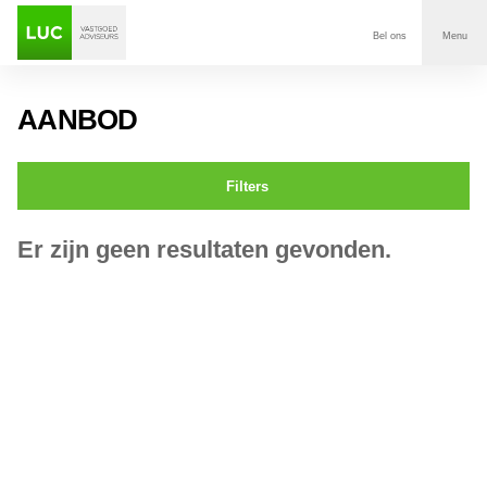
Bel ons
Menu
Aanbod
AANBOD
Diensten
Filters
Contact
Er zijn geen resultaten gevonden.
Voor wie
Over Luc
Onze klanten
Nieuws