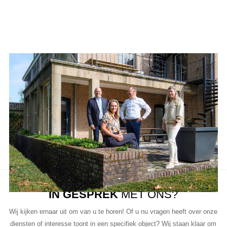
Ons team
Aanbod van LUC
Neem de tijd om onze lijst met beschikbare object te bekijken en
aarzel niet om contact met ons op te nemen als u vragen heeft, meer
informatie wilt of een bezichtiging wil plannen.
Ons team van vastgoedprofessionals staat klaar om u te helpen bij
elke stap van het proces.
IN GESPREK
MET ONS?
Wij kijken ernaar uit om van u te horen! Of u nu vragen heeft over onze
diensten of interesse toont in een specifiek object? Wij staan klaar om