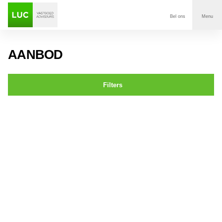
Bel ons
Menu
Aanbod
AANBOD
Diensten
Filters
Contact
Dorpstraat 56a,b,c Ulvenhout
Voor wie
Over Luc
Onze klanten
Nieuws