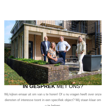
Aanbod van LUC
Neem de tijd om onze lijst met beschikbare object te bekijken en
aarzel niet om contact met ons op te nemen als u vragen heeft, meer
informatie wilt of een bezichtiging wil plannen.
Ons team van vastgoedprofessionals staat klaar om u te helpen bij
elke stap van het proces.
IN GESPREK
MET ONS?
Wij kijken ernaar uit om van u te horen! Of u nu vragen heeft over onze
diensten of interesse toont in een specifiek object? Wij staan klaar om
u te helpen.