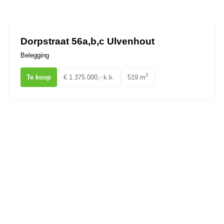
Ons team
Dorpstraat 56a,b,c Ulvenhout
Belegging
2
Te koop
€ 1.375.000,- k.k.
519 m