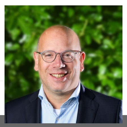
Arthur Lankhuizen
06 551 184 60
arthur@lucvastgoed.nl
Contact opnemen