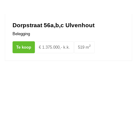
Ons team
Dorpstraat 56a,b,c Ulvenhout
Belegging
2
Te koop
€ 1.375.000,- k.k.
519 m