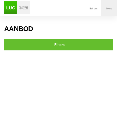
Bel ons
Menu
Aanbod
AANBOD
Diensten
Filters
Contact
Dorpstraat 56a,b,c Ulvenhout
Voor wie
Over Luc
Onze klanten
Nieuws