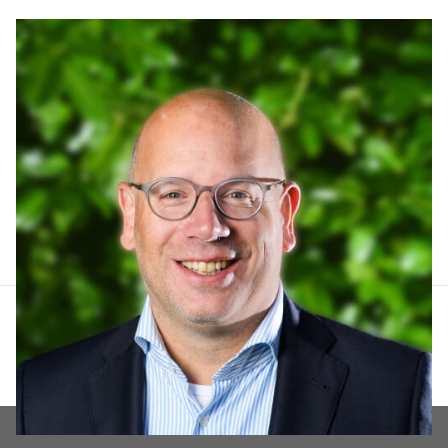
Arthur Lankhuizen
06 551 184 60
arthur@lucvastgoed.nl
Contact opnemen