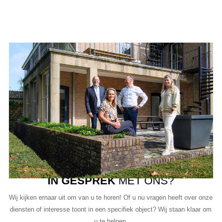
Aanbod van LUC
Neem de tijd om onze lijst met beschikbare object te bekijken en
aarzel niet om contact met ons op te nemen als u vragen heeft, meer
informatie wilt of een bezichtiging wil plannen.
Ons team van vastgoedprofessionals staat klaar om u te helpen bij
elke stap van het proces.
IN GESPREK
MET ONS?
Wij kijken ernaar uit om van u te horen! Of u nu vragen heeft over onze
diensten of interesse toont in een specifiek object? Wij staan klaar om
u te helpen.