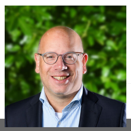
Arthur Lankhuizen
06 551 184 60
arthur@lucvastgoed.nl
Contact opnemen