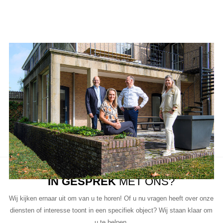
Aanbod van LUC
Neem de tijd om onze lijst met beschikbare object te bekijken en
aarzel niet om contact met ons op te nemen als u vragen heeft, meer
informatie wilt of een bezichtiging wil plannen.
Ons team van vastgoedprofessionals staat klaar om u te helpen bij
elke stap van het proces.
IN GESPREK
MET ONS?
Wij kijken ernaar uit om van u te horen! Of u nu vragen heeft over onze
diensten of interesse toont in een specifiek object? Wij staan klaar om
u te helpen.