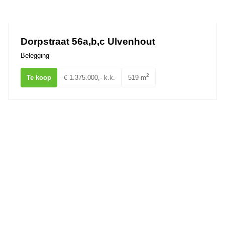
Ons team
Dorpstraat 56a,b,c Ulvenhout
Belegging
2
Te koop
€ 1.375.000,- k.k.
519 m