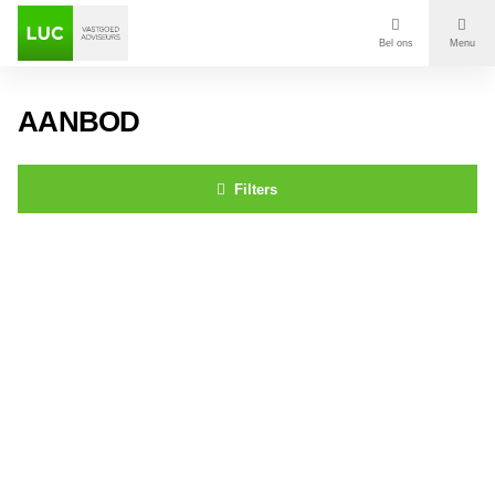
Bel ons
Menu
Aanbod
AANBOD
Diensten
Filters
Contact
Dorpstraat 56a,b,c Ulvenhout
Voor wie
Over Luc
Onze klanten
Nieuws