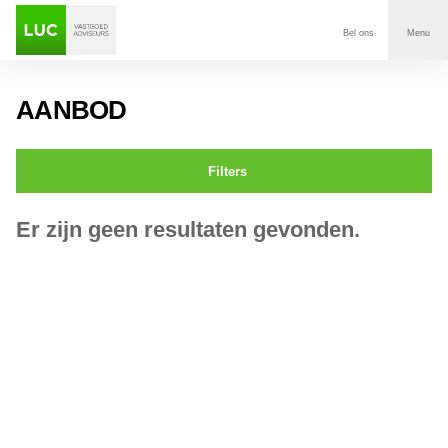
Bel ons
Menu
Aanbod
AANBOD
Diensten
Filters
Contact
Er zijn geen resultaten gevonden.
Voor wie
Over Luc
Onze klanten
Nieuws