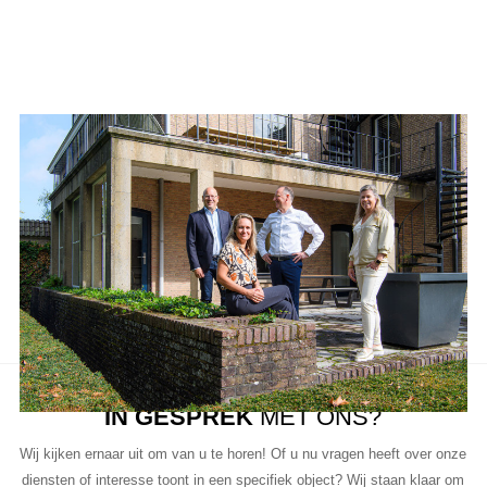
Ons team
Aanbod van LUC
Neem de tijd om onze lijst met beschikbare object te bekijken en
aarzel niet om contact met ons op te nemen als u vragen heeft, meer
informatie wilt of een bezichtiging wil plannen.
Ons team van vastgoedprofessionals staat klaar om u te helpen bij
elke stap van het proces.
IN GESPREK
MET ONS?
Wij kijken ernaar uit om van u te horen! Of u nu vragen heeft over onze
diensten of interesse toont in een specifiek object? Wij staan klaar om