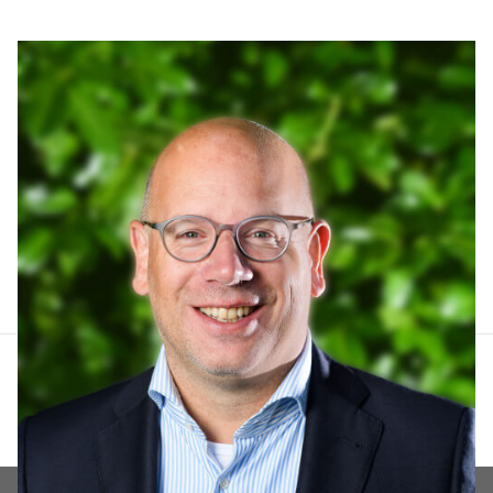
Arthur Lankhuizen
06 551 184 60
arthur@lucvastgoed.nl
Contact opnemen