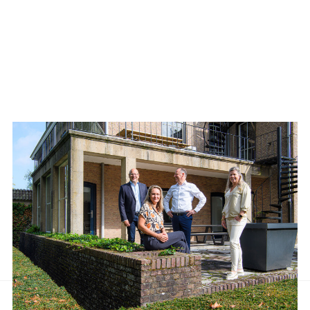
Aanbod van LUC
Neem de tijd om onze lijst met beschikbare object te bekijken en
aarzel niet om contact met ons op te nemen als u vragen heeft, meer
informatie wilt of een bezichtiging wil plannen.
Ons team van vastgoedprofessionals staat klaar om u te helpen bij
elke stap van het proces.