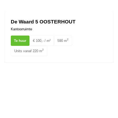
Ons team
De Waard 5 OOSTERHOUT
Kantoorruimte
2
Te huur
€ 100,- / m²
590 m
2
Units vanaf 220 m
Hoevestein 20 OOSTERHOUT