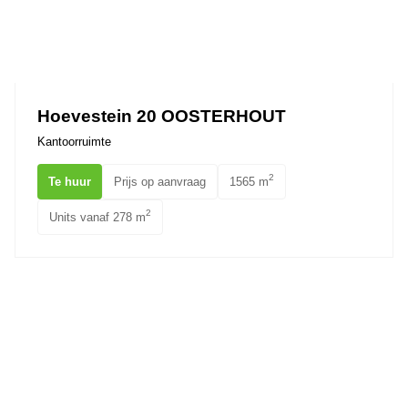
Hoevestein 20 OOSTERHOUT
Kantoorruimte
2
Te huur
Prijs op aanvraag
1565 m
2
Units vanaf 278 m
Innovatiepark 24A OOSTERHOUT