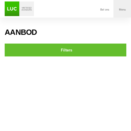
Bel ons
Menu
Aanbod
AANBOD
Diensten
Filters
Contact
De Waard 5 OOSTERHOUT
Voor wie
Over Luc
Onze klanten
Nieuws