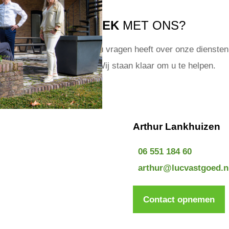
IN GESPREK
MET ONS?
t om van u te horen! Of u nu vragen heeft over onze diensten 
een specifiek object? Wij staan klaar om u te helpen.
Arthur Lankhuizen
06 551 184 60
arthur@lucvastgoed.n
Contact opnemen