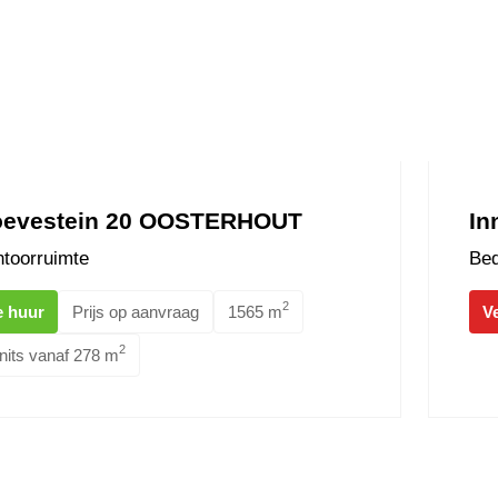
evestein 20 OOSTERHOUT
In
toorruimte
Bed
2
e huur
Prijs op aanvraag
1565 m
V
2
nits vanaf 278 m
a MOERDIJK
Dorpstra