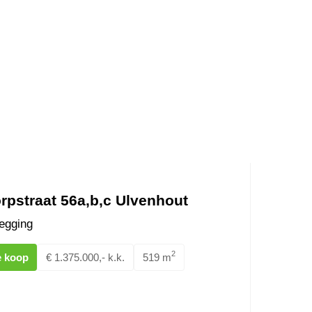
rpstraat 56a,b,c Ulvenhout
egging
2
e koop
€ 1.375.000,- k.k.
519 m