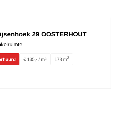
ijsenhoek 29 OOSTERHOUT
kelruimte
2
erhuurd
€ 135,- / m²
178 m
iepark 24A OOSTERHOUT