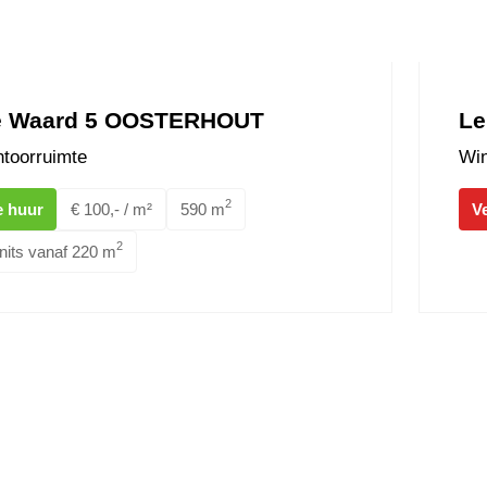
e Waard 5 OOSTERHOUT
Le
toorruimte
Win
2
e huur
€ 100,- / m²
590 m
V
2
nits vanaf 220 m
tein 20 OOSTERHOUT
Innovat