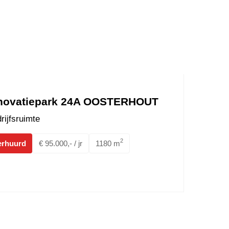
novatiepark 24A OOSTERHOUT
rijfsruimte
2
erhuurd
€ 95.000,- / jr
1180 m
at 56a,b,c Ulvenhout