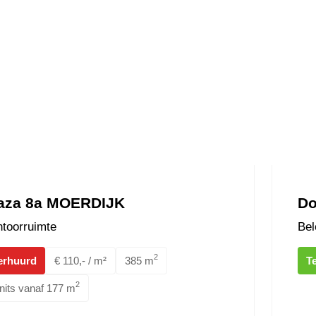
aza 8a MOERDIJK
Do
toorruimte
Bel
2
erhuurd
€ 110,- / m²
385 m
T
2
nits vanaf 177 m