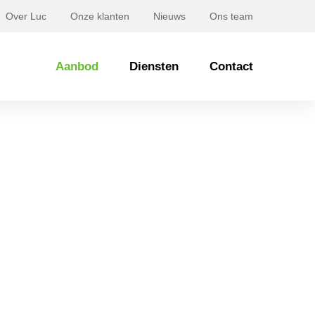
Over Luc
Onze klanten
Nieuws
Ons team
Aanbod
Diensten
Contact
hoek 29 OOSTERHOUT