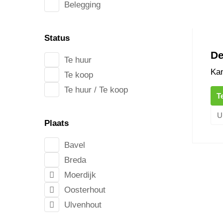
Belegging
Status
D
Te huur
Kan
Te koop
Te huur / Te koop
T
U
Plaats
Bavel
Breda
Hoeves
Moerdijk
Oosterhout
Ulvenhout