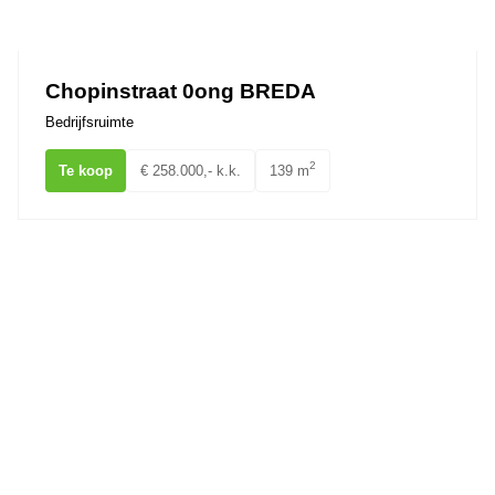
Ons team
Chopinstraat 0ong BREDA
Bedrijfsruimte
2
Te koop
€ 258.000,- k.k.
139 m
Nieuwe Bredase Baan 10F BREDA