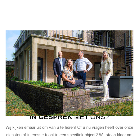
Aanbod van LUC
Neem de tijd om onze lijst met beschikbare object te bekijken en
aarzel niet om contact met ons op te nemen als u vragen heeft, meer
informatie wilt of een bezichtiging wil plannen.
Ons team van vastgoedprofessionals staat klaar om u te helpen bij
elke stap van het proces.
IN GESPREK
MET ONS?
Wij kijken ernaar uit om van u te horen! Of u nu vragen heeft over onze
diensten of interesse toont in een specifiek object? Wij staan klaar om