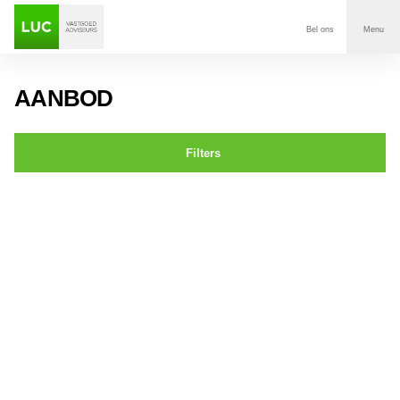
Bel ons
Menu
Aanbod
AANBOD
Diensten
Filters
Contact
Chopinstraat 0ong BREDA
Voor wie
Over Luc
Onze klanten
Nieuws