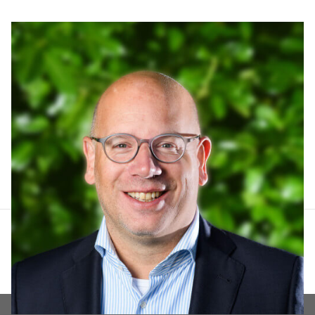
Arthur Lankhuizen
06 551 184 60
arthur@lucvastgoed.nl
Contact opnemen