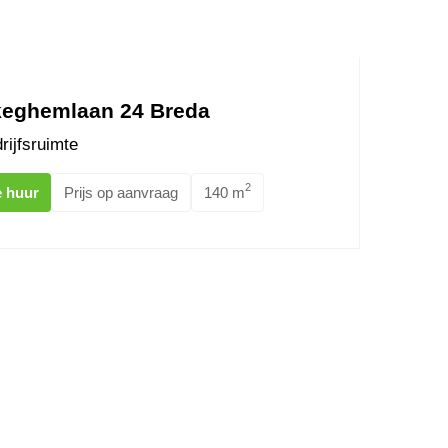
eghemlaan 24 Breda
rijfsruimte
2
e huur
Prijs op aanvraag
140 m
nberg 14 BREDA