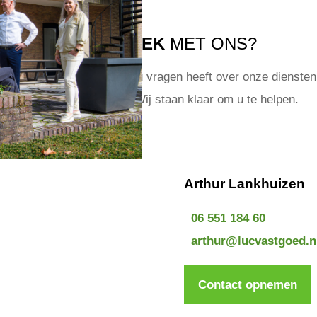
IN GESPREK
MET ONS?
t om van u te horen! Of u nu vragen heeft over onze diensten 
een specifiek object? Wij staan klaar om u te helpen.
Arthur Lankhuizen
06 551 184 60
arthur@lucvastgoed.n
Contact opnemen