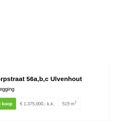
rpstraat 56a,b,c Ulvenhout
egging
2
e koop
€ 1.375.000,- k.k.
519 m