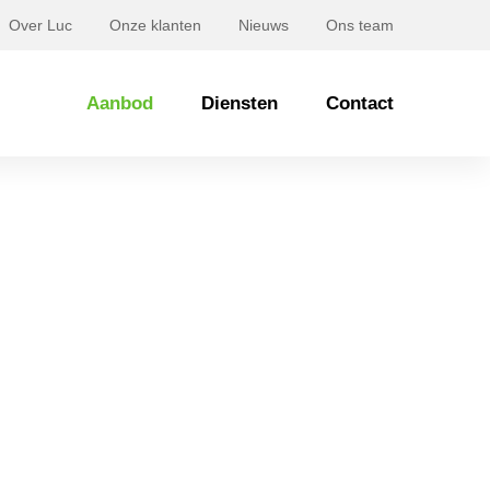
Over Luc
Onze klanten
Nieuws
Ons team
Aanbod
Diensten
Contact
laan 24 Breda