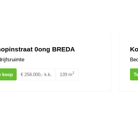
opinstraat 0ong BREDA
Ko
rijfsruimte
Bed
2
e koop
€ 258.000,- k.k.
139 m
T
ek 83 BREDA
Nieuwe 