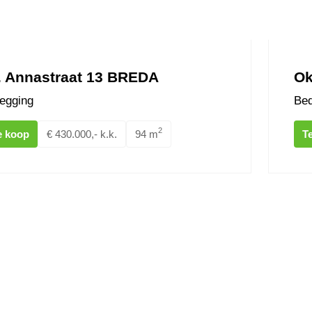
. Annastraat 13 BREDA
Ok
egging
Bed
2
e koop
€ 430.000,- k.k.
94 m
T
traat 0ong BREDA
Konijne