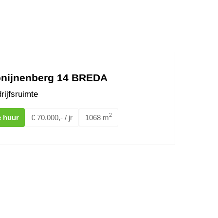
nijnenberg 14 BREDA
rijfsruimte
2
e huur
€ 70.000,- / jr
1068 m
Bredase Baan 10F BREDA