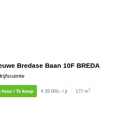
euwe Bredase Baan 10F BREDA
rijfsruimte
2
 huur / Te koop
€ 39.000,- / jr
177 m
at 56a,b,c Ulvenhout