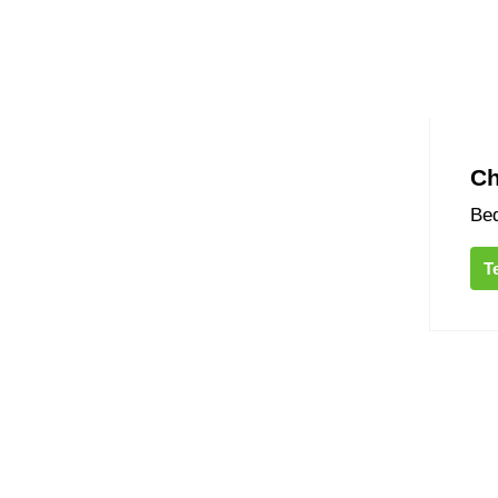
Ch
Bed
T
Weideh