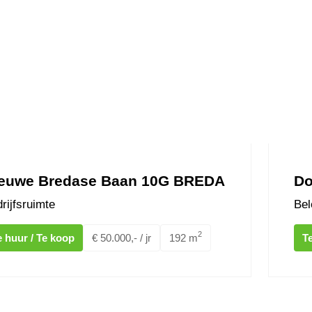
euwe Bredase Baan 10G BREDA
Do
rijfsruimte
Bel
2
e huur / Te koop
€ 50.000,- / jr
192 m
T