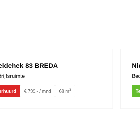
idehek 83 BREDA
Ni
rijfsruimte
Bed
2
erhuurd
€ 799,- / mnd
68 m
Te
Bredase Baan 10G BREDA
Dorpstra