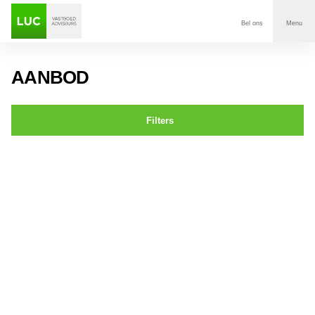
Bel ons
Menu
Aanbod
AANBOD
Diensten
Filters
Contact
St. Annastraat 13 BREDA
Voor wie
Over Luc
Onze klanten
Nieuws