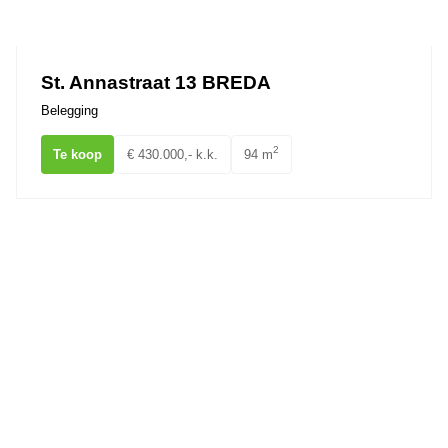
Ons team
St. Annastraat 13 BREDA
Belegging
2
Te koop
€ 430.000,- k.k.
94 m
Minervum 7065 BREDA