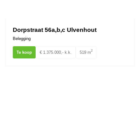
Dorpstraat 56a,b,c Ulvenhout
Belegging
2
Te koop
€ 1.375.000,- k.k.
519 m