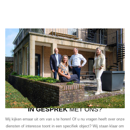
Aanbod van LUC
Neem de tijd om onze lijst met beschikbare object te bekijken en
aarzel niet om contact met ons op te nemen als u vragen heeft, meer
informatie wilt of een bezichtiging wil plannen.
Ons team van vastgoedprofessionals staat klaar om u te helpen bij
elke stap van het proces.
IN GESPREK
MET ONS?
Wij kijken ernaar uit om van u te horen! Of u nu vragen heeft over onze
diensten of interesse toont in een specifiek object? Wij staan klaar om