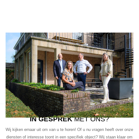
Ons team
Aanbod van LUC
Neem de tijd om onze lijst met beschikbare object te bekijken en
aarzel niet om contact met ons op te nemen als u vragen heeft, meer
informatie wilt of een bezichtiging wil plannen.
Ons team van vastgoedprofessionals staat klaar om u te helpen bij
elke stap van het proces.
IN GESPREK
MET ONS?
Wij kijken ernaar uit om van u te horen! Of u nu vragen heeft over onze
diensten of interesse toont in een specifiek object? Wij staan klaar om