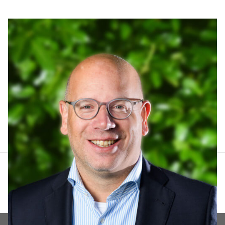
Arthur Lankhuizen
06 551 184 60
arthur@lucvastgoed.nl
Contact opnemen