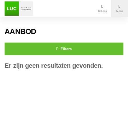
Bel ons
Menu
Aanbod
AANBOD
Diensten
Filters
Contact
Er zijn geen resultaten gevonden.
Voor wie
Over Luc
Onze klanten
Nieuws