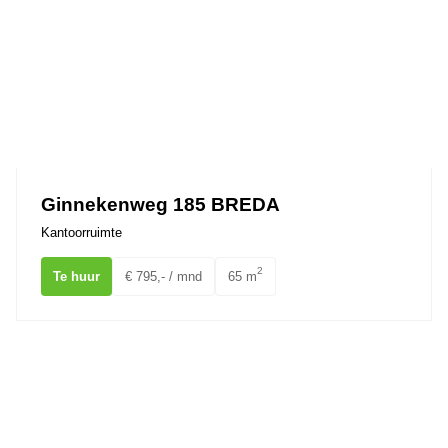
Ginnekenweg 185 BREDA
Kantoorruimte
2
Te huur
€ 795,- / mnd
65 m
Gravinnen van Nassauboulevard 75 Breda