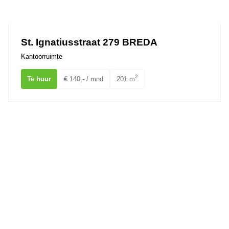
Ons team
St. Ignatiusstraat 279 BREDA
Kantoorruimte
2
Te huur
€ 140,- / mnd
201 m
St. Ignatiusstraat 287 BREDA