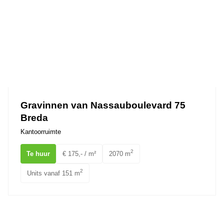
Gravinnen van Nassauboulevard 75
Breda
Kantoorruimte
2
Te huur
€ 175,- / m²
2070 m
2
Units vanaf 151 m
Sophiastraat 34 BREDA