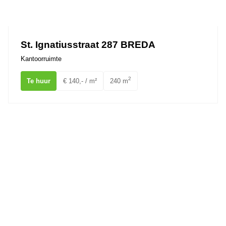
St. Ignatiusstraat 287 BREDA
Kantoorruimte
2
Te huur
€ 140,- / m²
240 m
Hoge Mosten 2A1 Breda