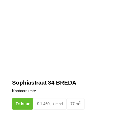
Sophiastraat 34 BREDA
Kantoorruimte
2
Te huur
€ 1.450,- / mnd
77 m
Mauritsstraat 17 BREDA