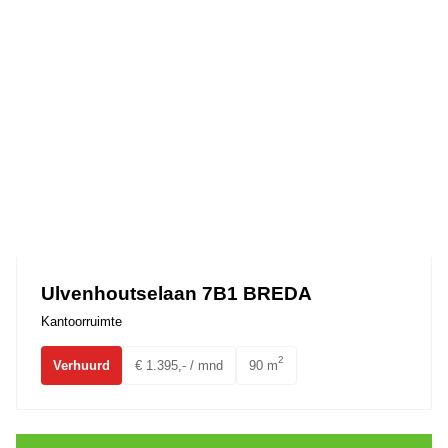
Ulvenhoutselaan 7B1 BREDA
Kantoorruimte
2
Verhuurd
€ 1.395,- / mnd
90 m