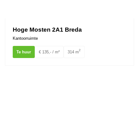
Hoge Mosten 2A1 Breda
Kantoorruimte
2
Te huur
€ 135,- / m²
314 m
Kloosterplein 6 BREDA