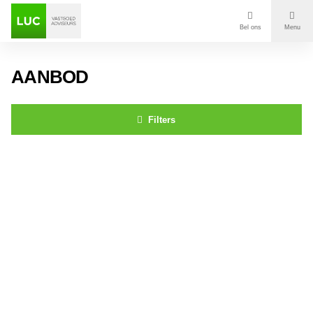
Bel ons
Menu
Aanbod
AANBOD
Diensten
Filters
Contact
St. Ignatiusstraat 279 BREDA
Voor wie
Over Luc
Onze klanten
Nieuws