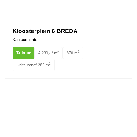
Kloosterplein 6 BREDA
Kantoorruimte
2
Te huur
€ 230,- / m²
870 m
2
Units vanaf 282 m
St. Annastraat 13 BREDA