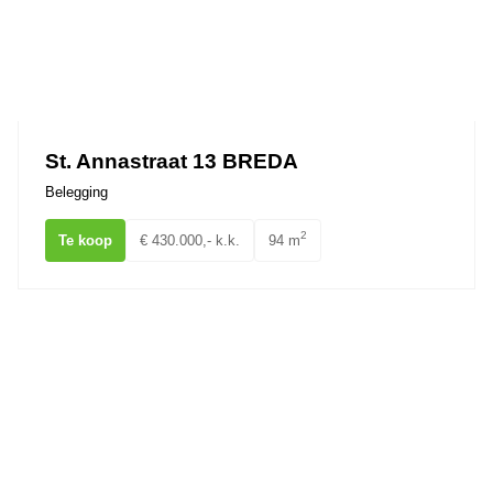
St. Annastraat 13 BREDA
Belegging
2
Te koop
€ 430.000,- k.k.
94 m
van Coothplein 41A BREDA