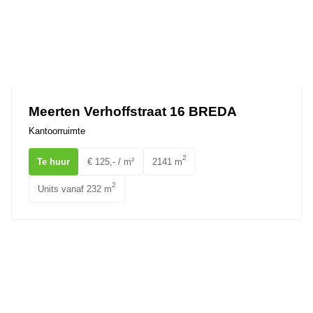
Meerten Verhoffstraat 16 BREDA
Kantoorruimte
2
Te huur
€ 125,- / m²
2141 m
2
Units vanaf 232 m
Ginnekenweg 185 BREDA