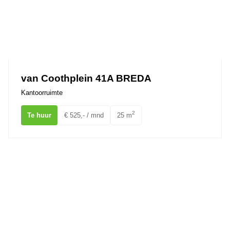
van Coothplein 41A BREDA
Kantoorruimte
2
Te huur
€ 525,- / mnd
25 m
Meerten Verhoffstraat 16 BREDA