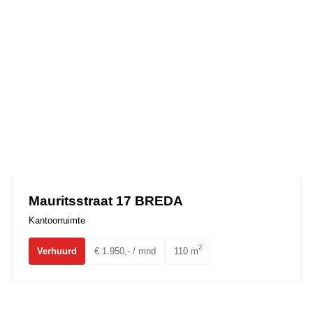
Mauritsstraat 17 BREDA
Kantoorruimte
2
Verhuurd
€ 1.950,- / mnd
110 m
Ulvenhoutselaan 7B1 BREDA