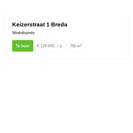
Ons team
Keizerstraat 1 Breda
Winkelruimte
2
Te huur
€ 128.000,- / jr
750 m
St. Annastraat 13 BREDA