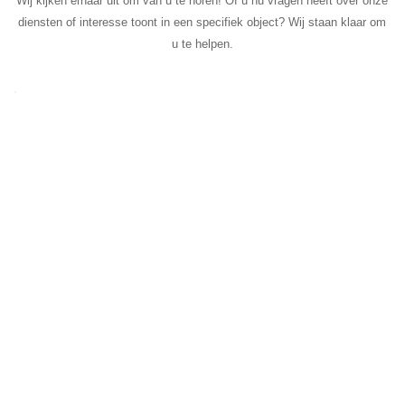
Wij kijken ernaar uit om van u te horen! Of u nu vragen heeft over onze
diensten of interesse toont in een specifiek object? Wij staan klaar om
u te helpen.