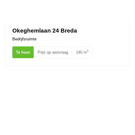
Okeghemlaan 24 Breda
Bedrijfsruimte
2
Te huur
Prijs op aanvraag
140 m
Chopinstraat 0ong BREDA