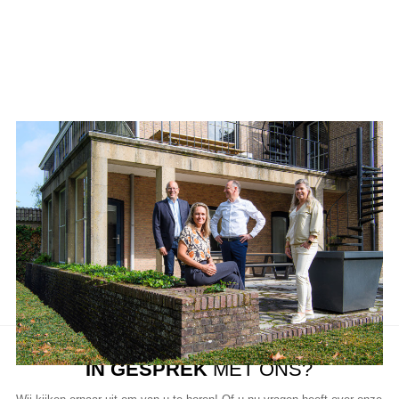
Aanbod van LUC
Neem de tijd om onze lijst met beschikbare object te bekijken en
aarzel niet om contact met ons op te nemen als u vragen heeft, meer
informatie wilt of een bezichtiging wil plannen.
Ons team van vastgoedprofessionals staat klaar om u te helpen bij
elke stap van het proces.
IN GESPREK
MET ONS?