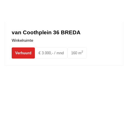
van Coothplein 36 BREDA
Winkelruimte
2
Verhuurd
€ 3.000,- / mnd
160 m
Konijnenberg 14 BREDA