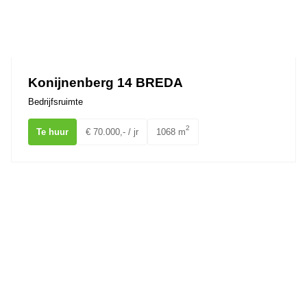
Konijnenberg 14 BREDA
Bedrijfsruimte
2
Te huur
€ 70.000,- / jr
1068 m
Weidehek 83 BREDA