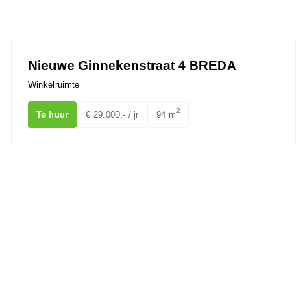
Nieuwe Ginnekenstraat 4 BREDA
Winkelruimte
2
Te huur
€ 29.000,- / jr
94 m
Okeghemlaan 24 Breda