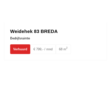
Weidehek 83 BREDA
Bedrijfsruimte
2
Verhuurd
€ 799,- / mnd
68 m
Dorpstraat 56a,b,c Ulvenhout