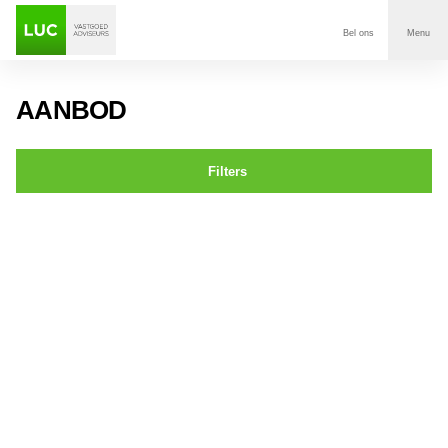
Bel ons
Menu
Aanbod
AANBOD
Diensten
Filters
Contact
Keizerstraat 1 Breda
Voor wie
Over Luc
Onze klanten
Nieuws