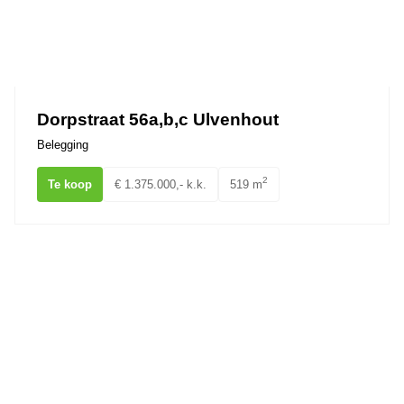
Dorpstraat 56a,b,c Ulvenhout
Belegging
2
Te koop
€ 1.375.000,- k.k.
519 m