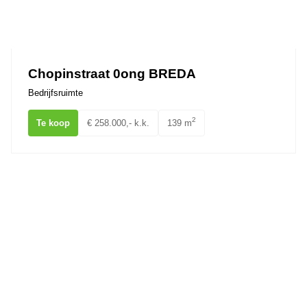
Chopinstraat 0ong BREDA
Bedrijfsruimte
2
Te koop
€ 258.000,- k.k.
139 m
van Coothplein 36 BREDA