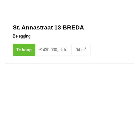
St. Annastraat 13 BREDA
Belegging
2
Te koop
€ 430.000,- k.k.
94 m
Nieuwe Ginnekenstraat 4 BREDA