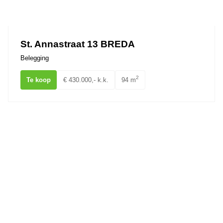
St. Annastraat 13 BREDA
Belegging
2
Te koop
€ 430.000,- k.k.
94 m
Nieuwe Ginnekenstraat 4 BREDA