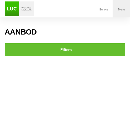
Bel ons
Menu
Aanbod
AANBOD
Diensten
Filters
Contact
Keizerstraat 1 Breda
Voor wie
Over Luc
Onze klanten
Nieuws