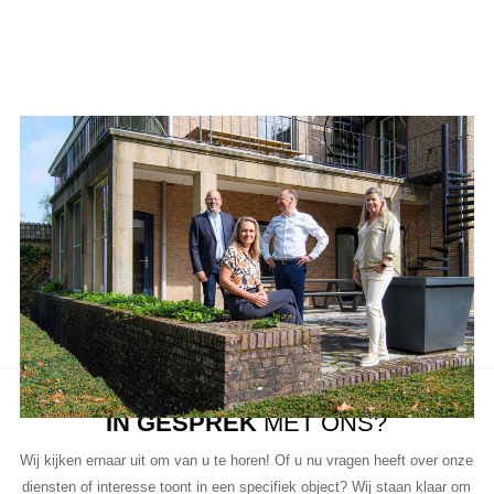
Aanbod van LUC
Neem de tijd om onze lijst met beschikbare object te bekijken en
aarzel niet om contact met ons op te nemen als u vragen heeft, meer
informatie wilt of een bezichtiging wil plannen.
Ons team van vastgoedprofessionals staat klaar om u te helpen bij
elke stap van het proces.
IN GESPREK
MET ONS?
Wij kijken ernaar uit om van u te horen! Of u nu vragen heeft over onze
diensten of interesse toont in een specifiek object? Wij staan klaar om