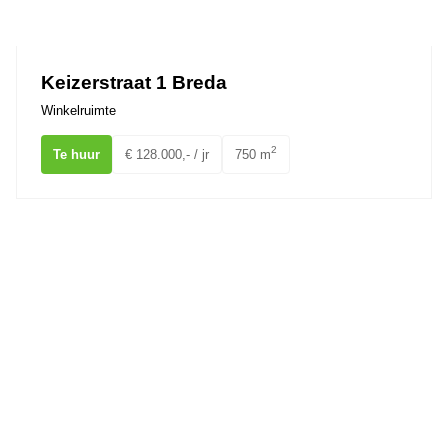
Ons team
Keizerstraat 1 Breda
Winkelruimte
2
Te huur
€ 128.000,- / jr
750 m
St. Annastraat 13 BREDA