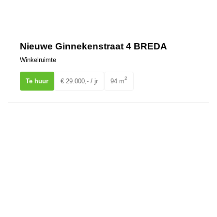
Nieuwe Ginnekenstraat 4 BREDA
Winkelruimte
2
Te huur
€ 29.000,- / jr
94 m
van Coothplein 36 BREDA