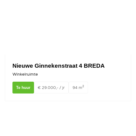
Nieuwe Ginnekenstraat 4 BREDA
Winkelruimte
2
€ 29.000,- / jr
94 m
Te huur
Gravinnen van Nassauboulevard 75 Breda