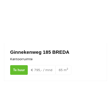
Ginnekenweg 185 BREDA
Kantoorruimte
2
€ 795,- / mnd
65 m
Te huur
Nieuwe Ginnekenstraat 4 BREDA