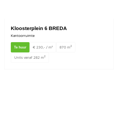
Kloosterplein 6 BREDA
Kantoorruimte
2
€ 230,- / m²
870 m
Te huur
2
Units vanaf 282 m
St. Annastraat 13 BREDA