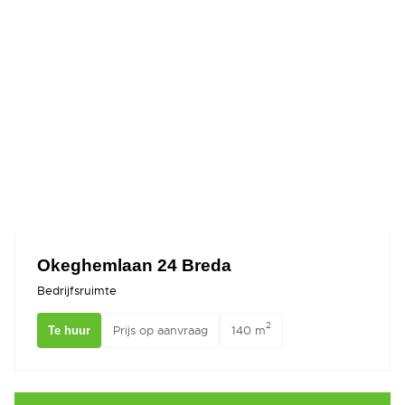
Okeghemlaan 24 Breda
Bedrijfsruimte
2
Prijs op aanvraag
140 m
Te huur