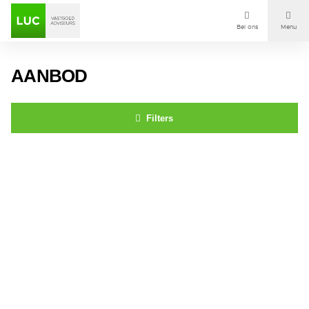
Bel ons
Menu
Aanbod
AANBOD
Diensten
Filters
Contact
St. Ignatiusstraat 279 BREDA
Voor wie
Over Luc
Onze klanten
Nieuws