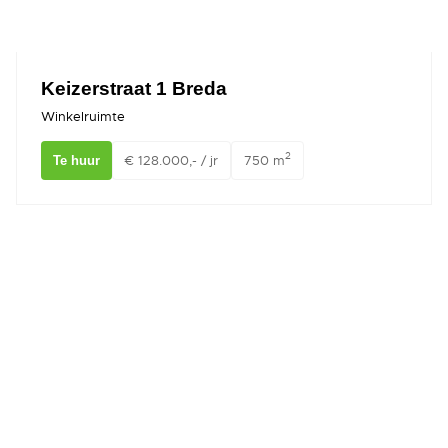
Keizerstraat 1 Breda
Winkelruimte
2
€ 128.000,- / jr
750 m
Te huur
St. Ignatiusstraat 287 BREDA