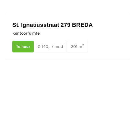
Ons team
St. Ignatiusstraat 279 BREDA
Kantoorruimte
2
€ 140,- / mnd
201 m
Te huur
Keizerstraat 1 Breda