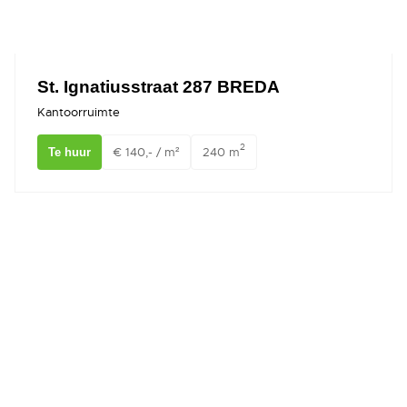
St. Ignatiusstraat 287 BREDA
Kantoorruimte
2
€ 140,- / m²
240 m
Te huur
Hoge Mosten 2A1 Breda