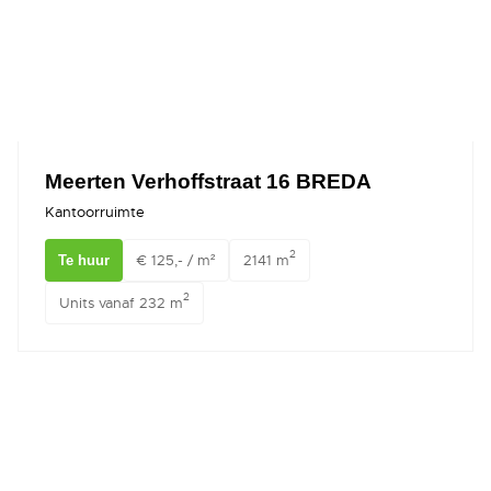
Meerten Verhoffstraat 16 BREDA
Kantoorruimte
2
€ 125,- / m²
2141 m
Te huur
2
Units vanaf 232 m
Ginnekenweg 185 BREDA