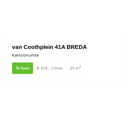
van Coothplein 41A BREDA
Kantoorruimte
2
€ 525,- / mnd
25 m
Te huur
Meerten Verhoffstraat 16 BREDA