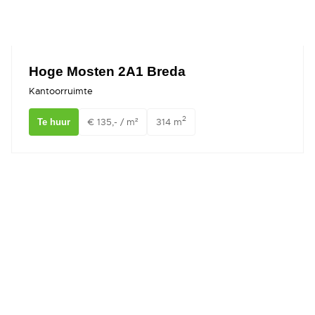
Hoge Mosten 2A1 Breda
Kantoorruimte
2
€ 135,- / m²
314 m
Te huur
Kloosterplein 6 BREDA