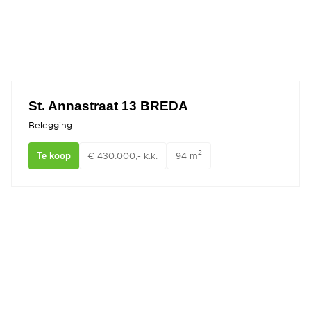
St. Annastraat 13 BREDA
Belegging
2
€ 430.000,- k.k.
94 m
Te koop
van Coothplein 41A BREDA