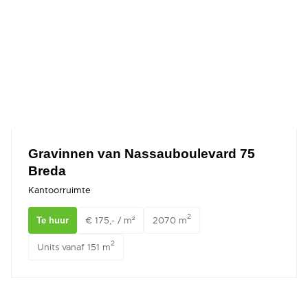
Gravinnen van Nassauboulevard 75
Breda
Kantoorruimte
2
€ 175,- / m²
2070 m
Te huur
2
Units vanaf 151 m
Okeghemlaan 24 Breda