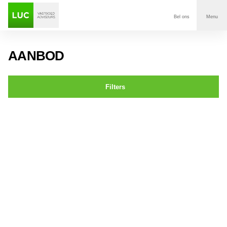
Bel ons
Menu
Aanbod
AANBOD
Diensten
Filters
Contact
St. Annastraat 13 BREDA
Voor wie
Over Luc
Onze klanten
Nieuws