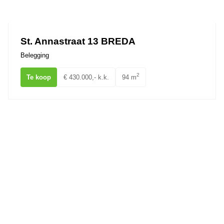
Ons team
St. Annastraat 13 BREDA
Belegging
2
Te koop
€ 430.000,- k.k.
94 m