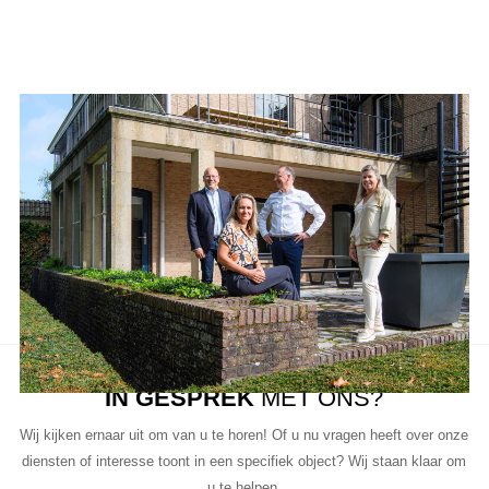
Aanbod van LUC
Neem de tijd om onze lijst met beschikbare object te bekijken en
aarzel niet om contact met ons op te nemen als u vragen heeft, meer
informatie wilt of een bezichtiging wil plannen.
Ons team van vastgoedprofessionals staat klaar om u te helpen bij
elke stap van het proces.
IN GESPREK
MET ONS?
Wij kijken ernaar uit om van u te horen! Of u nu vragen heeft over onze
diensten of interesse toont in een specifiek object? Wij staan klaar om
u te helpen.