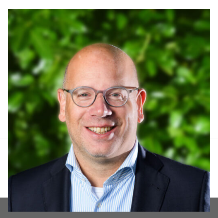
Arthur Lankhuizen
06 551 184 60
arthur@lucvastgoed.nl
Contact opnemen