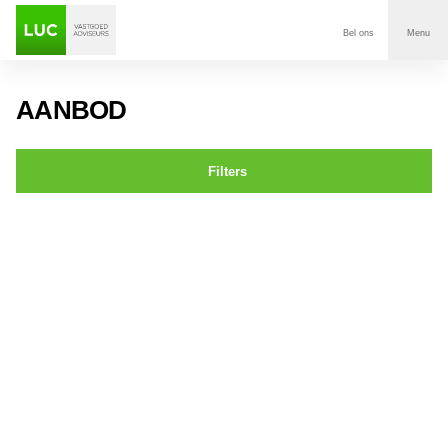
Bel ons
Menu
Aanbod
AANBOD
Diensten
Filters
Contact
St. Annastraat 13 BREDA
Voor wie
Over Luc
Onze klanten
Nieuws