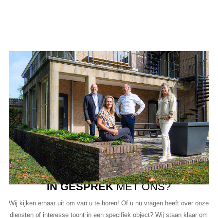
Aanbod van LUC
Neem de tijd om onze lijst met beschikbare object te bekijken en
aarzel niet om contact met ons op te nemen als u vragen heeft, meer
informatie wilt of een bezichtiging wil plannen.
Ons team van vastgoedprofessionals staat klaar om u te helpen bij
elke stap van het proces.
IN GESPREK
MET ONS?
Wij kijken ernaar uit om van u te horen! Of u nu vragen heeft over onze
diensten of interesse toont in een specifiek object? Wij staan klaar om