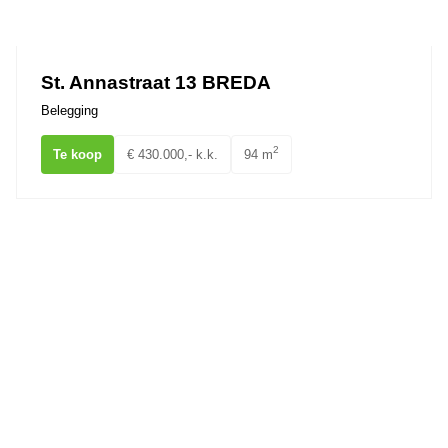
Ons team
St. Annastraat 13 BREDA
Belegging
2
Te koop
€ 430.000,- k.k.
94 m
Chopinstraat 0ong BREDA