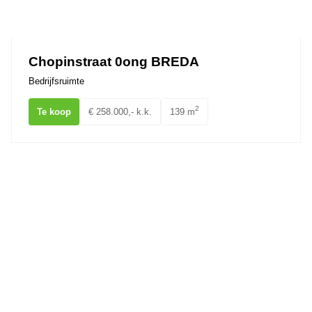
Chopinstraat 0ong BREDA
Bedrijfsruimte
2
Te koop
€ 258.000,- k.k.
139 m
Minervum 7065 BREDA