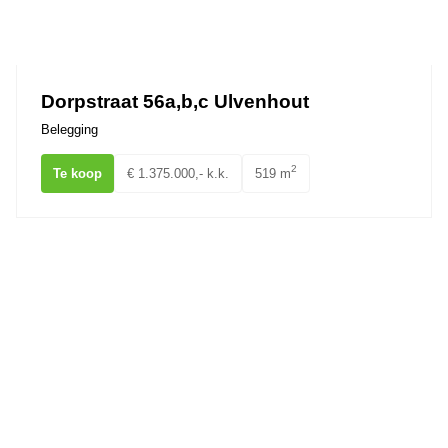
Dorpstraat 56a,b,c Ulvenhout
Belegging
2
Te koop
€ 1.375.000,- k.k.
519 m