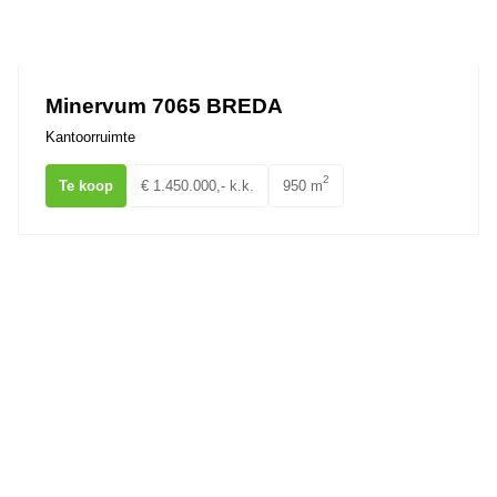
Minervum 7065 BREDA
Kantoorruimte
2
Te koop
€ 1.450.000,- k.k.
950 m
Dorpstraat 56a,b,c Ulvenhout