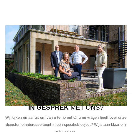
Aanbod van LUC
Neem de tijd om onze lijst met beschikbare object te bekijken en
aarzel niet om contact met ons op te nemen als u vragen heeft, meer
informatie wilt of een bezichtiging wil plannen.
Ons team van vastgoedprofessionals staat klaar om u te helpen bij
elke stap van het proces.
IN GESPREK
MET ONS?
Wij kijken ernaar uit om van u te horen! Of u nu vragen heeft over onze
diensten of interesse toont in een specifiek object? Wij staan klaar om
u te helpen.