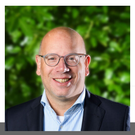
Arthur Lankhuizen
06 551 184 60
arthur@lucvastgoed.nl
Contact opnemen