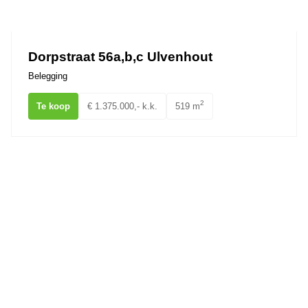
Ons team
Dorpstraat 56a,b,c Ulvenhout
Belegging
2
Te koop
€ 1.375.000,- k.k.
519 m