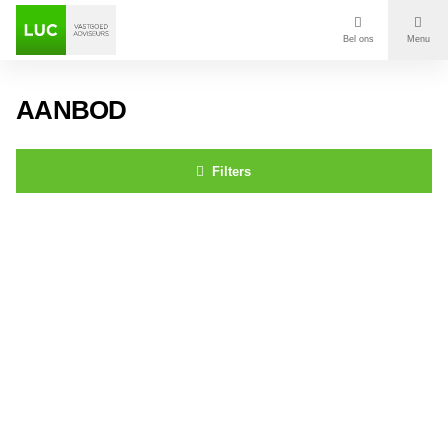
Bel ons
Menu
Aanbod
AANBOD
Diensten
Filters
Contact
Dorpstraat 56a,b,c Ulvenhout
Voor wie
Over Luc
Onze klanten
Nieuws