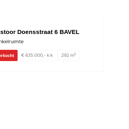
stoor Doensstraat 6 BAVEL
nkelruimte
2
€ 635.000,- k.k.
292 m
erkocht