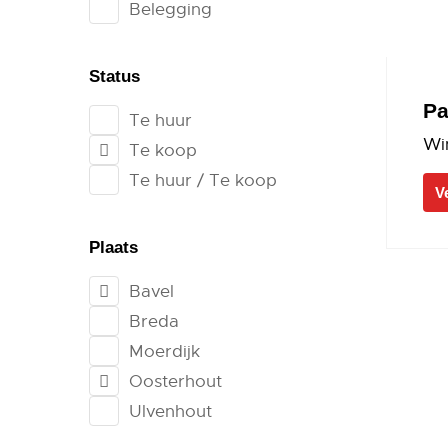
Belegging
Status
Pa
Te huur
Wi
Te koop
Te huur / Te koop
V
Plaats
Bavel
Breda
Moerdijk
Oosterhout
Ulvenhout