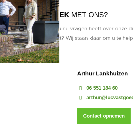
IN GESPREK
MET ONS?
uit om van u te horen! Of u nu vragen heeft over onze di
ont in een specifiek object? Wij staan klaar om u te help
Arthur Lankhuizen
06 551 184 60
arthur@lucvastgoed
Contact opnemen