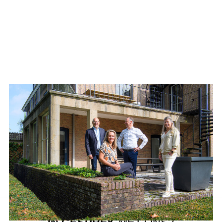
Aanbod van LUC
Neem de tijd om onze lijst met beschikbare object te bekijken en
aarzel niet om contact met ons op te nemen als u vragen heeft, meer
informatie wilt of een bezichtiging wil plannen.
Ons team van vastgoedprofessionals staat klaar om u te helpen bij
elke stap van het proces.