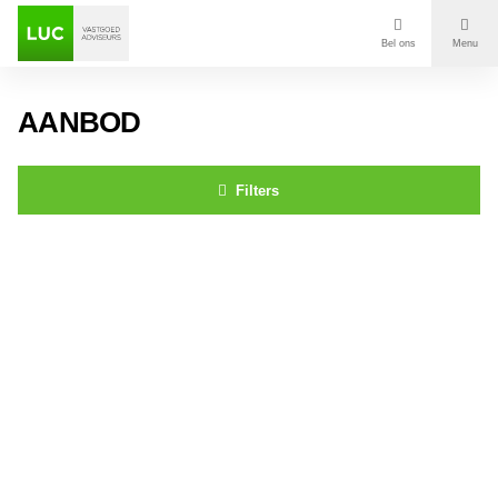
Bel ons
Menu
Aanbod
AANBOD
Diensten
Filters
Contact
De Waard 5 OOSTERHOUT
Voor wie
Over Luc
Onze klanten
Nieuws