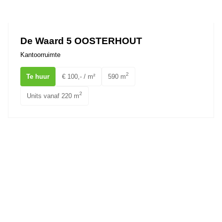
Ons team
De Waard 5 OOSTERHOUT
Kantoorruimte
2
Te huur
€ 100,- / m²
590 m
2
Units vanaf 220 m
Hoevestein 20 OOSTERHOUT