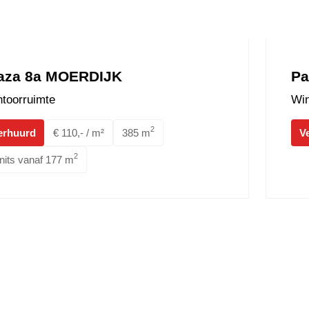
aza 8a MOERDIJK
Pa
toorruimte
Win
2
erhuurd
€ 110,- / m²
385 m
V
2
nits vanaf 177 m