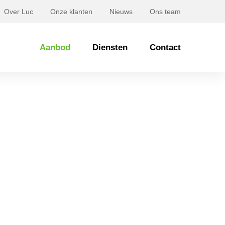
Over Luc
Onze klanten
Nieuws
Ons team
Aanbod
Diensten
Contact
Doensstraat 6 BAVEL