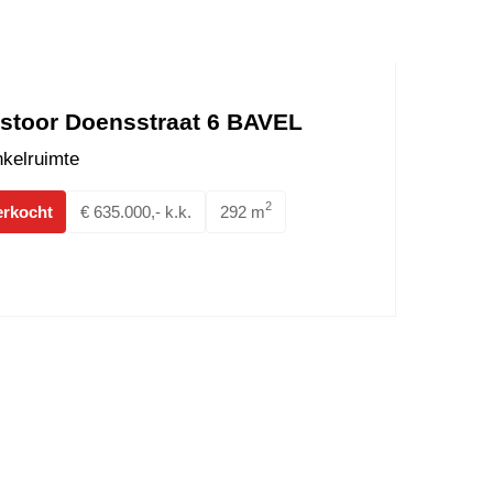
stoor Doensstraat 6 BAVEL
kelruimte
2
erkocht
€ 635.000,- k.k.
292 m