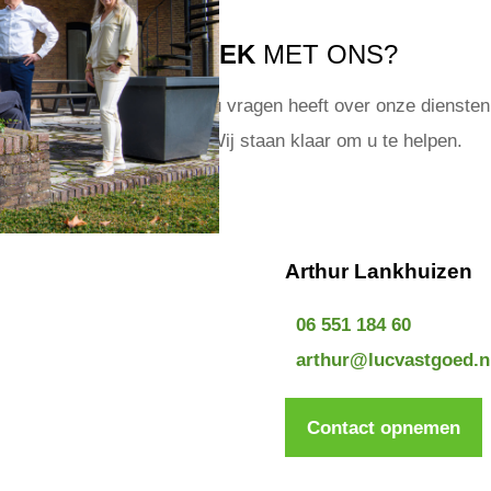
IN GESPREK
MET ONS?
t om van u te horen! Of u nu vragen heeft over onze diensten 
een specifiek object? Wij staan klaar om u te helpen.
Arthur Lankhuizen
06 551 184 60
arthur@lucvastgoed.n
Contact opnemen