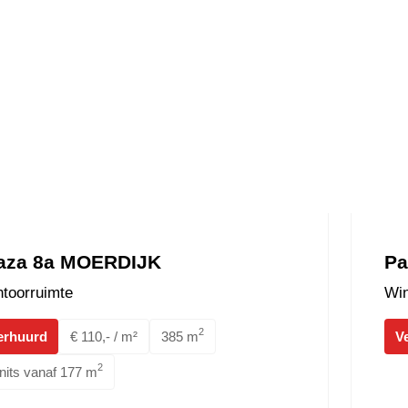
aza 8a MOERDIJK
Pa
toorruimte
Win
2
erhuurd
€ 110,- / m²
385 m
V
2
nits vanaf 177 m