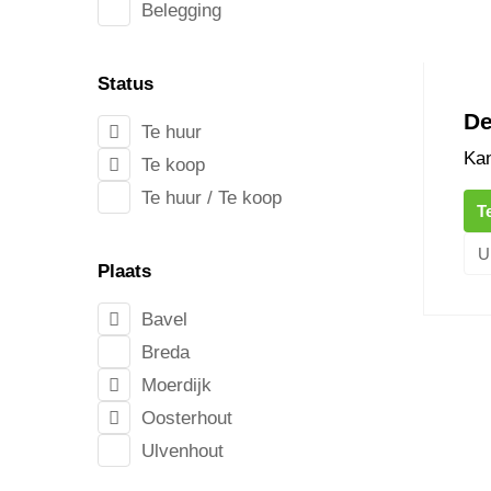
Belegging
Status
D
Te huur
Kan
Te koop
Te huur / Te koop
T
U
Plaats
Bavel
Breda
Hoeves
Moerdijk
Oosterhout
Ulvenhout