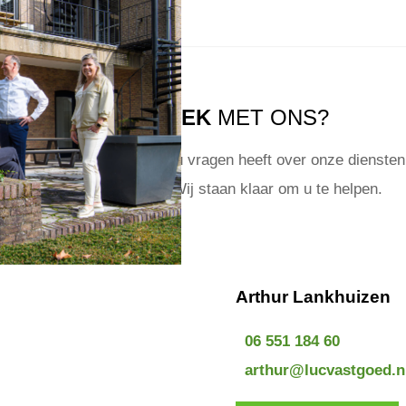
IN GESPREK
MET ONS?
t om van u te horen! Of u nu vragen heeft over onze diensten 
een specifiek object? Wij staan klaar om u te helpen.
Arthur Lankhuizen
06 551 184 60
arthur@lucvastgoed.n