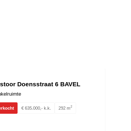
stoor Doensstraat 6 BAVEL
kelruimte
2
erkocht
€ 635.000,- k.k.
292 m