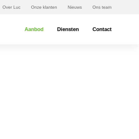
Over Luc
Onze klanten
Nieuws
Ons team
Aanbod
Diensten
Contact
hoek 29 OOSTERHOUT