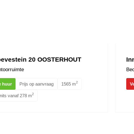
evestein 20 OOSTERHOUT
In
toorruimte
Bed
2
e huur
Prijs op aanvraag
1565 m
V
2
nits vanaf 278 m
a MOERDIJK
Pastoor 