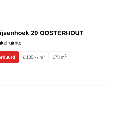
ijsenhoek 29 OOSTERHOUT
kelruimte
2
erhuurd
€ 135,- / m²
178 m
iepark 24A OOSTERHOUT