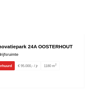
novatiepark 24A OOSTERHOUT
rijfsruimte
2
erhuurd
€ 95.000,- / jr
1180 m
Doensstraat 6 BAVEL