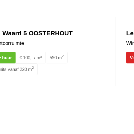
e Waard 5 OOSTERHOUT
Le
toorruimte
Win
2
e huur
€ 100,- / m²
590 m
V
2
nits vanaf 220 m
tein 20 OOSTERHOUT
Innovat