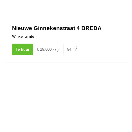
Nieuwe Ginnekenstraat 4 BREDA
Winkelruimte
2
Te huur
€ 29.000,- / jr
94 m
van Coothplein 36 BREDA