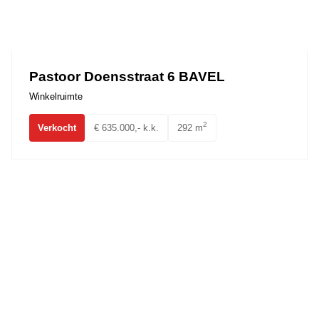
Pastoor Doensstraat 6 BAVEL
Winkelruimte
2
Verkocht
€ 635.000,- k.k.
292 m