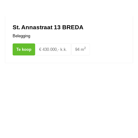
St. Annastraat 13 BREDA
Belegging
2
Te koop
€ 430.000,- k.k.
94 m
Nieuwe Ginnekenstraat 4 BREDA