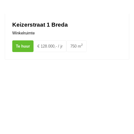
Ons team
Keizerstraat 1 Breda
Winkelruimte
2
Te huur
€ 128.000,- / jr
750 m
St. Annastraat 13 BREDA