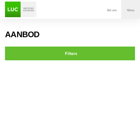
Bel ons
Menu
Aanbod
AANBOD
Diensten
Filters
Contact
Keizerstraat 1 Breda
Voor wie
Over Luc
Onze klanten
Nieuws