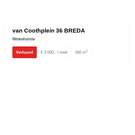
van Coothplein 36 BREDA
Winkelruimte
2
Verhuurd
€ 3.000,- / mnd
160 m
Pastoor Doensstraat 6 BAVEL