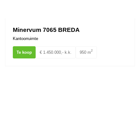
Minervum 7065 BREDA
Kantoorruimte
2
Te koop
€ 1.450.000,- k.k.
950 m
Pastoor Doensstraat 6 BAVEL