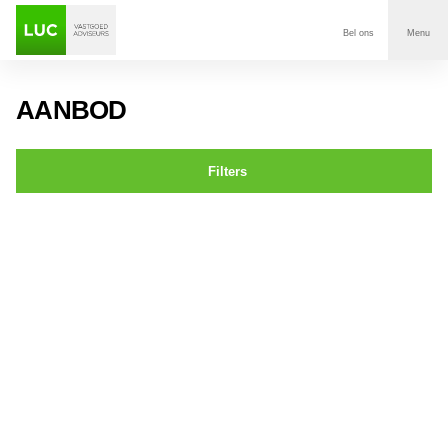
Bel ons
Menu
Aanbod
AANBOD
Diensten
Filters
Contact
St. Annastraat 13 BREDA
Voor wie
Over Luc
Onze klanten
Nieuws