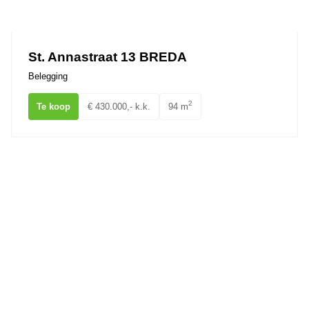
Ons team
St. Annastraat 13 BREDA
Belegging
2
Te koop
€ 430.000,- k.k.
94 m
Chopinstraat 0ong BREDA