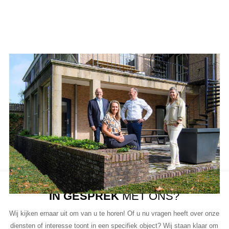
Aanbod van LUC
Neem de tijd om onze lijst met beschikbare object te bekijken en
aarzel niet om contact met ons op te nemen als u vragen heeft, meer
informatie wilt of een bezichtiging wil plannen.
Ons team van vastgoedprofessionals staat klaar om u te helpen bij
elke stap van het proces.
IN GESPREK
MET ONS?
Wij kijken ernaar uit om van u te horen! Of u nu vragen heeft over onze
diensten of interesse toont in een specifiek object? Wij staan klaar om