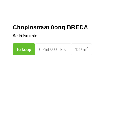
Chopinstraat 0ong BREDA
Bedrijfsruimte
2
Te koop
€ 258.000,- k.k.
139 m
Minervum 7065 BREDA