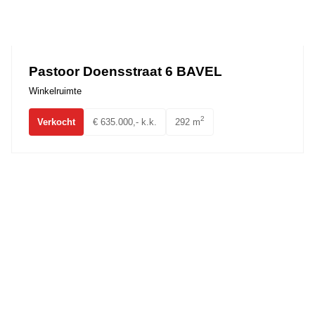
Pastoor Doensstraat 6 BAVEL
Winkelruimte
2
Verkocht
€ 635.000,- k.k.
292 m