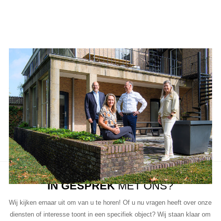
Aanbod van LUC
Neem de tijd om onze lijst met beschikbare object te bekijken en
aarzel niet om contact met ons op te nemen als u vragen heeft, meer
informatie wilt of een bezichtiging wil plannen.
Ons team van vastgoedprofessionals staat klaar om u te helpen bij
elke stap van het proces.
IN GESPREK
MET ONS?
Wij kijken ernaar uit om van u te horen! Of u nu vragen heeft over onze
diensten of interesse toont in een specifiek object? Wij staan klaar om