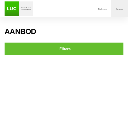
Bel ons
Menu
Aanbod
AANBOD
Diensten
Filters
Contact
Okeghemlaan 24 Breda
Voor wie
Over Luc
Onze klanten
Nieuws