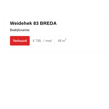
Weidehek 83 BREDA
Bedrijfsruimte
2
Verhuurd
€ 799,- / mnd
68 m