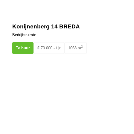
Konijnenberg 14 BREDA
Bedrijfsruimte
2
Te huur
€ 70.000,- / jr
1068 m
Weidehek 83 BREDA