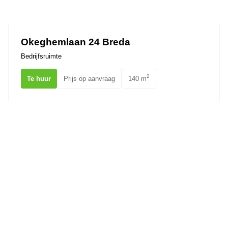
Ons team
Okeghemlaan 24 Breda
Bedrijfsruimte
2
Te huur
Prijs op aanvraag
140 m
Konijnenberg 14 BREDA