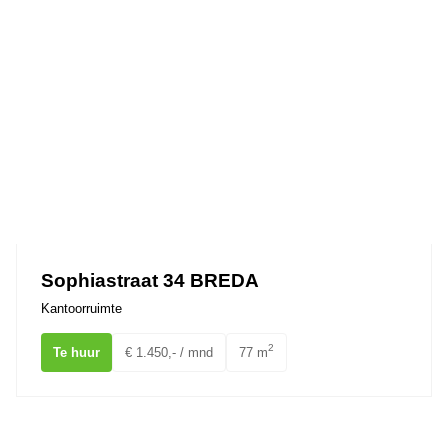
Sophiastraat 34 BREDA
Kantoorruimte
2
Te huur
€ 1.450,- / mnd
77 m
Mauritsstraat 17 BREDA