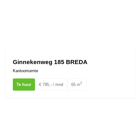
Ginnekenweg 185 BREDA
Kantoorruimte
2
Te huur
€ 795,- / mnd
65 m
Gravinnen van Nassauboulevard 75 Breda