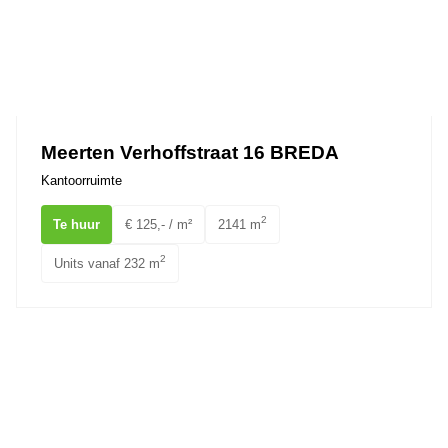
Meerten Verhoffstraat 16 BREDA
Kantoorruimte
2
Te huur
€ 125,- / m²
2141 m
2
Units vanaf 232 m
Ginnekenweg 185 BREDA