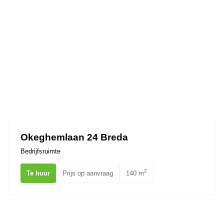
Okeghemlaan 24 Breda
Bedrijfsruimte
2
Te huur
Prijs op aanvraag
140 m
Sophiastraat 34 BREDA