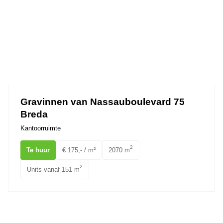
Gravinnen van Nassauboulevard 75
Breda
Kantoorruimte
2
Te huur
€ 175,- / m²
2070 m
2
Units vanaf 151 m
Okeghemlaan 24 Breda