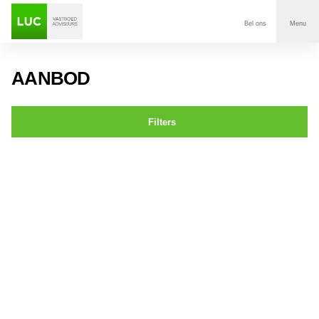
Bel ons
Menu
Aanbod
AANBOD
Diensten
Filters
Contact
St. Ignatiusstraat 279 BREDA
Voor wie
Over Luc
Onze klanten
Nieuws