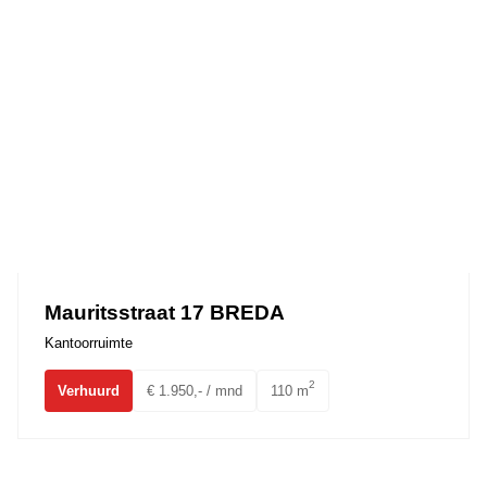
Mauritsstraat 17 BREDA
Kantoorruimte
2
Verhuurd
€ 1.950,- / mnd
110 m
Ulvenhoutselaan 7B1 BREDA