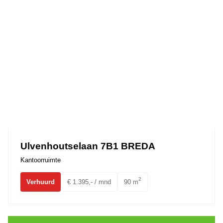
Ulvenhoutselaan 7B1 BREDA
Kantoorruimte
2
Verhuurd
€ 1.395,- / mnd
90 m