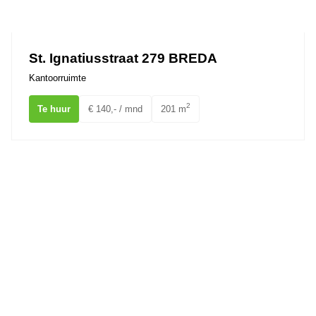
Ons team
St. Ignatiusstraat 279 BREDA
Kantoorruimte
2
Te huur
€ 140,- / mnd
201 m
St. Ignatiusstraat 287 BREDA