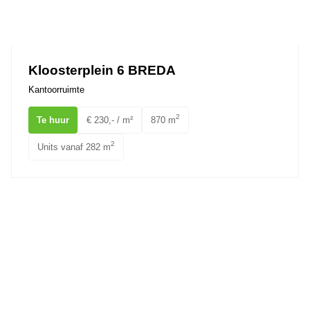
Kloosterplein 6 BREDA
Kantoorruimte
2
Te huur
€ 230,- / m²
870 m
2
Units vanaf 282 m
van Coothplein 41A BREDA