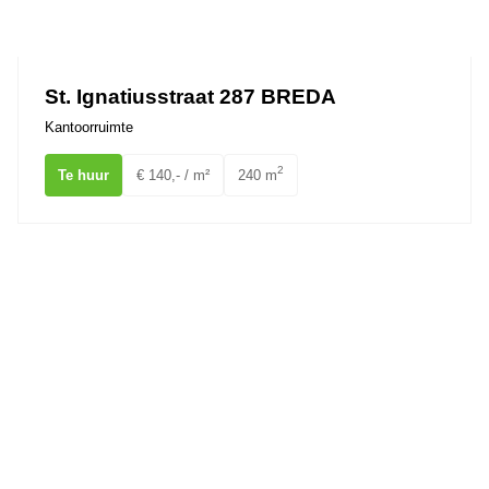
St. Ignatiusstraat 287 BREDA
Kantoorruimte
2
Te huur
€ 140,- / m²
240 m
Hoge Mosten 2A1 Breda