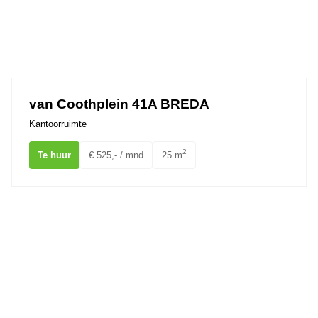
van Coothplein 41A BREDA
Kantoorruimte
2
Te huur
€ 525,- / mnd
25 m
Meerten Verhoffstraat 16 BREDA