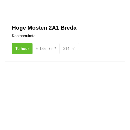
Hoge Mosten 2A1 Breda
Kantoorruimte
2
Te huur
€ 135,- / m²
314 m
Kloosterplein 6 BREDA