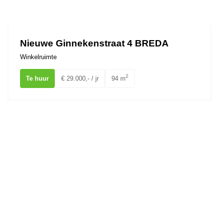
Nieuwe Ginnekenstraat 4 BREDA
Winkelruimte
2
Te huur
€ 29.000,- / jr
94 m
van Coothplein 36 BREDA