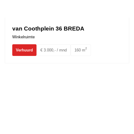
van Coothplein 36 BREDA
Winkelruimte
2
Verhuurd
€ 3.000,- / mnd
160 m
Pastoor Doensstraat 6 BAVEL