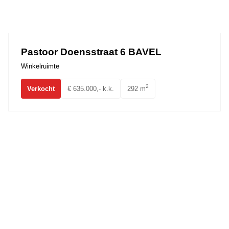
Pastoor Doensstraat 6 BAVEL
Winkelruimte
2
Verkocht
€ 635.000,- k.k.
292 m