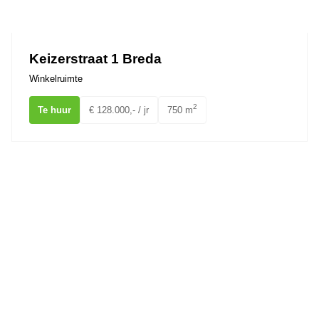
Ons team
Keizerstraat 1 Breda
Winkelruimte
2
Te huur
€ 128.000,- / jr
750 m
Nieuwe Ginnekenstraat 4 BREDA