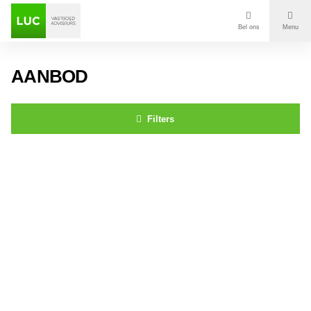
Bel ons
Menu
Aanbod
AANBOD
Diensten
Filters
Contact
Keizerstraat 1 Breda
Voor wie
Over Luc
Onze klanten
Nieuws