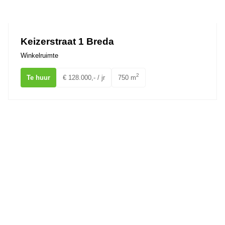
Ons team
Keizerstraat 1 Breda
Winkelruimte
2
Te huur
€ 128.000,- / jr
750 m
Nieuwe Ginnekenstraat 4 BREDA