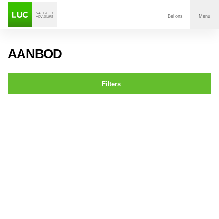
Bel ons
Menu
Aanbod
AANBOD
Diensten
Filters
Contact
Keizerstraat 1 Breda
Voor wie
Over Luc
Onze klanten
Nieuws