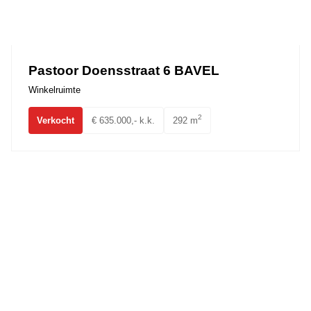
Pastoor Doensstraat 6 BAVEL
Winkelruimte
2
Verkocht
€ 635.000,- k.k.
292 m