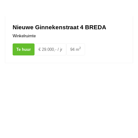
Nieuwe Ginnekenstraat 4 BREDA
Winkelruimte
2
Te huur
€ 29.000,- / jr
94 m
van Coothplein 36 BREDA