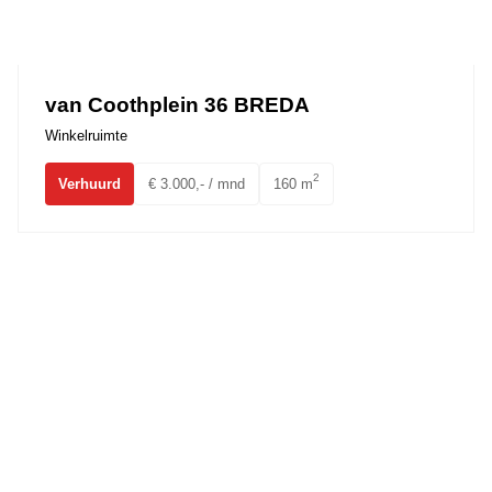
van Coothplein 36 BREDA
Winkelruimte
2
Verhuurd
€ 3.000,- / mnd
160 m
Pastoor Doensstraat 6 BAVEL